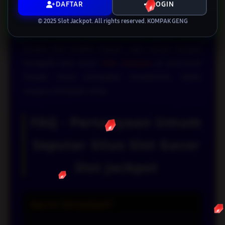
DAFTAR
LOGIN
komisi rollingan, hingga bonus loyalty point yang
sangat menguntungkan bagi para pemain. Situs
© 2025 Slot Jackpot. All rights reserved. KOMPAK GENG
slot Slot Jackpot dapat anda akses dengan sangat
mudah dan praktis kapan saja cukup dengan
mengetik kata kunci
Slot Jackpot
di pencarian
Google lewat perangkat smartphone, tablet,
maupun komputer anda.
FAQ - Pertanyaan Umum
Seputar Situs Slot Gacor
Slot Jackpot
Apa itu Slot Jackpot?