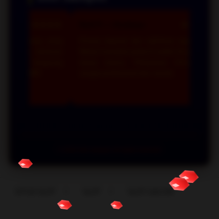
★★★★★
Budi P. — Surabaya
★★★★☆
ang menang yang
Proses deposit dan withdraw super cepat!
ate-nya beneran
Bebas transaksi pakai E-wallet 24 jam penuh
sebentar langsung
tanpa drama. Pelayanan CS-nya juga
ame Slot88!
sangat profesional dan ramah.
© 2026 Slot Jackpot. All rights reserved.
SITUS SLOT
>
SLOT
>
SLOT GACOR