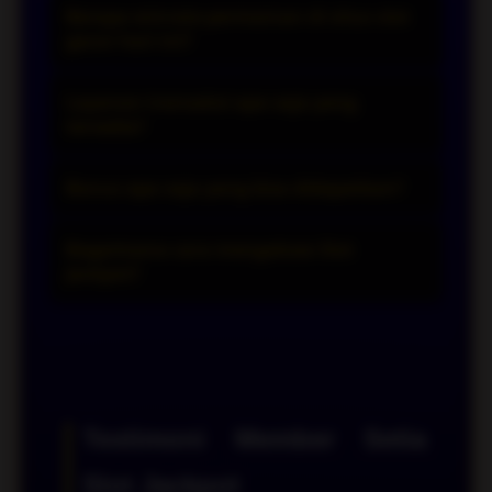
Slot Jackpot adalah situs slot online resmi
Berapa winrate permainan di situs slot
dan terpercaya di Indonesia dengan
gacor hari ini?
pilihan permainan terlengkap. Situs ini
Slot Jackpot bekerja sama dengan provider
dijamin aman karena telah mengantongi
Layanan transaksi apa saja yang
resmi seperti slot88 untuk menghadirkan
lisensi resmi PAGCOR.
tersedia?
permainan slot gacor hari ini gampang
Tersedia layanan pelanggan profesional
menang dengan winrate hingga 99.8%.
Bonus apa saja yang bisa didapatkan?
serta transaksi via Bank dan E-wallet 24
jam nonstop tanpa hambatan, lengkap
Pemain dapat menikmati berbagai promo
Bagaimana cara mengakses Slot
dengan fitur VIP untuk member setia.
menarik seperti Bonus Deposit Harian,
Jackpot?
Cashback Mingguan, Komisi Rollingan,
Cukup ketik Slot Jackpot di pencarian
hingga Bonus Loyalty Point.
Google lewat perangkat smartphone,
tablet, atau komputer Anda akan
menemukan link resmi kami.
Testimoni Member Setia
Slot Jackpot