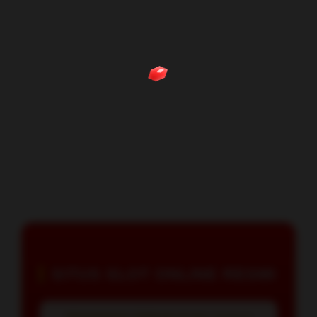
Slot Jackpot : Link
Terbaru Situs Slot Gacor
Hari Ini Gampang Menang
Maxwin
SITUS SLOT ONLINE RESMI