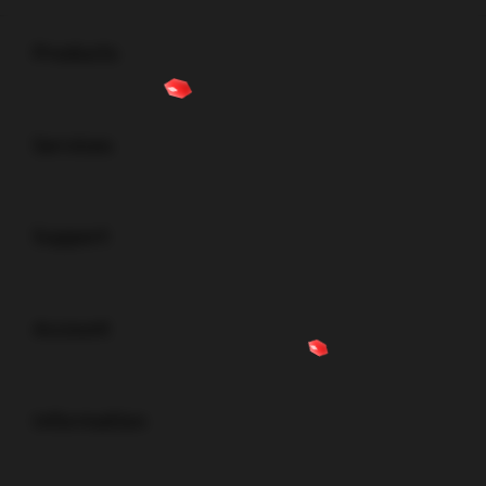
Buka
Footer Navigation
Products
Buka
Services
Buka
Support
Buka
Account
Buka
Information
Buka