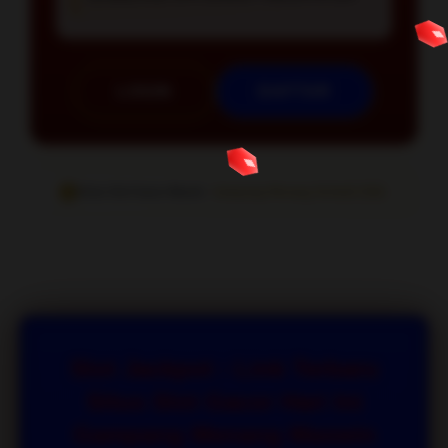
LOGIN
DAFTAR
Situs Slot Gacor Resmi :
Gampang Menang Terbaik 2026.
Layer Popup Close
Slot Jackpot : Link Terbaru
Situs Slot Gacor Hari Ini
Gampang Menang Maxwin