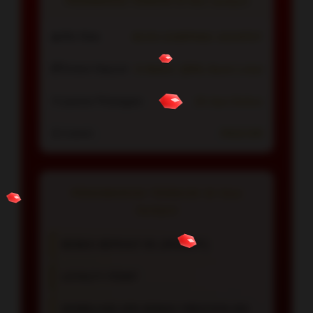
PENAWARAN TERBAIK DI Slot Jackpot
🔥
Win Rate
98.9% GAMPANG JACKPOT
💳
Sistem Deposit
E-Wallet, QRIS, Bank Lokal
⚡
Layanan Pelanggan
24 Jam Online
📱
Lisensi
PAGCOR
PENAWARAN TERBAIK DI Slot
Jackpot
BONUS DEPOSIT 8% (PGSOFT)
LOYALTY POINT
DOWNLOAD APK BONUS FREESPIN 20X