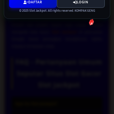
DAFTAR
LOGIN
komisi rollingan, hingga bonus loyalty point yang
sangat menguntungkan bagi para pemain. Situs
© 2025 Slot Jackpot. All rights reserved. KOMPAK GENG
slot Slot Jackpot dapat anda akses dengan sangat
mudah dan praktis kapan saja cukup dengan
mengetik kata kunci
Slot Jackpot
di pencarian
Google lewat perangkat smartphone, tablet,
maupun komputer anda.
FAQ - Pertanyaan Umum
Seputar Situs Slot Gacor
Slot Jackpot
Apa itu Slot Jackpot?