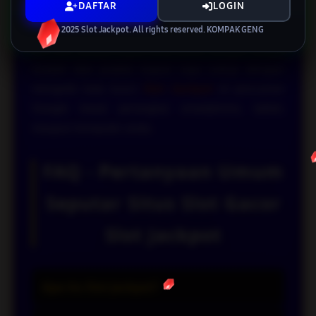
DAFTAR
LOGIN
komisi rollingan, hingga bonus loyalty point yang
sangat menguntungkan bagi para pemain. Situs
© 2025 Slot Jackpot. All rights reserved. KOMPAK GENG
slot Slot Jackpot dapat anda akses dengan sangat
mudah dan praktis kapan saja cukup dengan
mengetik kata kunci
Slot Jackpot
di pencarian
Google lewat perangkat smartphone, tablet,
maupun komputer anda.
FAQ - Pertanyaan Umum
Seputar Situs Slot Gacor
Slot Jackpot
Apa itu Slot Jackpot?