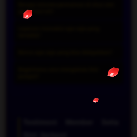
Slot Jackpot adalah situs slot online resmi
Berapa winrate permainan di situs slot
dan terpercaya di Indonesia dengan
gacor hari ini?
pilihan permainan terlengkap. Situs ini
Slot Jackpot bekerja sama dengan provider
dijamin aman karena telah mengantongi
Layanan transaksi apa saja yang
resmi seperti slot88 untuk menghadirkan
lisensi resmi PAGCOR.
tersedia?
permainan slot gacor hari ini gampang
Tersedia layanan pelanggan profesional
menang dengan winrate hingga 99.8%.
Bonus apa saja yang bisa didapatkan?
serta transaksi via Bank dan E-wallet 24
jam nonstop tanpa hambatan, lengkap
Pemain dapat menikmati berbagai promo
Bagaimana cara mengakses Slot
dengan fitur VIP untuk member setia.
menarik seperti Bonus Deposit Harian,
Jackpot?
Cashback Mingguan, Komisi Rollingan,
Cukup ketik Slot Jackpot di pencarian
hingga Bonus Loyalty Point.
Google lewat perangkat smartphone,
tablet, atau komputer Anda akan
menemukan link resmi kami.
Testimoni Member Setia
Slot Jackpot