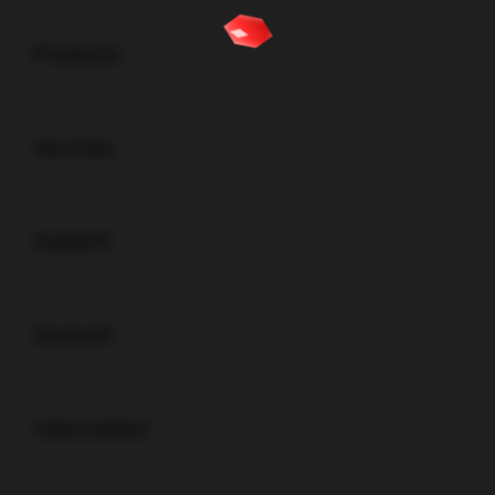
Buka
Footer Navigation
Products
Buka
Services
Buka
Support
Buka
Account
Buka
Information
Buka