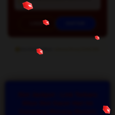
LOGIN
DAFTAR
Situs Slot Gacor Resmi :
Gampang Menang Terbaik 2026.
Layer Popup Close
Slot Jackpot : Link Terbaru
Situs Slot Gacor Hari Ini
Gampang Menang Maxwin