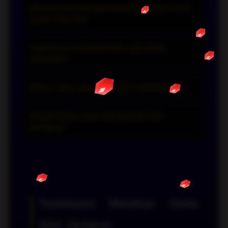
Slot Jackpot adalah situs slot online resmi
Berapa winrate permainan di situs slot
dan terpercaya di Indonesia dengan
gacor hari ini?
pilihan permainan terlengkap. Situs ini
Slot Jackpot bekerja sama dengan provider
dijamin aman karena telah mengantongi
Layanan transaksi apa saja yang
resmi seperti slot88 untuk menghadirkan
lisensi resmi PAGCOR.
tersedia?
permainan slot gacor hari ini gampang
Tersedia layanan pelanggan profesional
menang dengan winrate hingga 99.8%.
Bonus apa saja yang bisa didapatkan?
serta transaksi via Bank dan E-wallet 24
jam nonstop tanpa hambatan, lengkap
Pemain dapat menikmati berbagai promo
Bagaimana cara mengakses Slot
dengan fitur VIP untuk member setia.
menarik seperti Bonus Deposit Harian,
Jackpot?
Cashback Mingguan, Komisi Rollingan,
Cukup ketik Slot Jackpot di pencarian
hingga Bonus Loyalty Point.
Google lewat perangkat smartphone,
tablet, atau komputer Anda akan
menemukan link resmi kami.
Testimoni Member Setia
Slot Jackpot