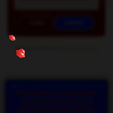
LOGIN
DAFTAR
Situs Slot Gacor Resmi :
Gampang Menang Terbaik 2026.
Layer Popup Close
Slot Jackpot : Link Terbaru
Situs Slot Gacor Hari Ini
Gampang Menang Maxwin