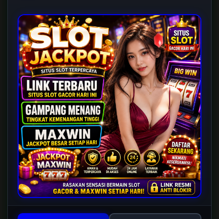
setianya, serta telah mengantongi lisensi resmi
dari PAGCOR sebagai rekomendasi situs
slot
online terupdate dan paling canggih saat ini.
Untuk menghadirkan pengalaman bermain tingkat
tinggi, kami juga bekerja sama secara resmi
dengan provider ternama slot88 guna menyajikan
permainan
slot gampang menang
dengan
persentase winrate mencapai 99.8%. Jadi jangan
ragu lagi, segera bergabung bersama Slot Jackpot
dan raih kesempatan memenangkan hadiah
jackpot bernilai ratusan juta hingga miliaran rupiah
setiap hari. Kami selalu berkomitmen memberikan
deretan keuntungan melimpah melalui berbagai
tawaran promo bonus terbaik, seperti bonus
deposit harian, bonus cashback mingguan, bonus