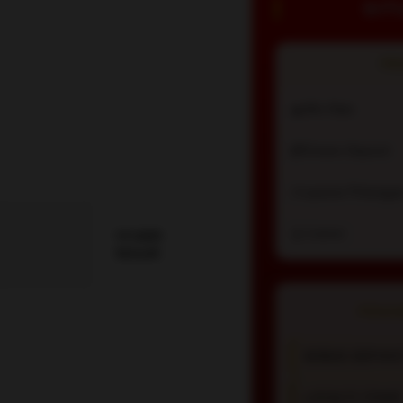
SIT
PEN
🔥
Win Rate
💳
Sistem Deposit
⚡
Layanan Pelangga
📱
Lisensi
+4 lebih
banyak
PENAW
BONUS DEPOSIT
LOYALTY POINT