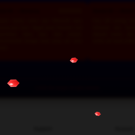
 — Bandung
★★★★★
Hendra W. — Medan
sensi resmi dari PAGCOR bikin
Fitur VIP mantap banget, da
 main. Nggak perlu khawatir soal
istimewa dan bonus meli
n dana atau data pribadi.
deposit harian dan cashb
d banget buat yang cari situs
selalu cair tepat waktu!
© 2026 Slot Jackpot. All rights reserved.
Support
Account