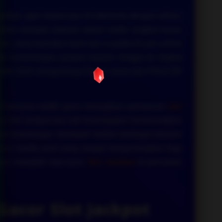
upakan agen terpercaya di indonesia dengan pilihan
pian menjadi jutawan dalam waktu singkat hanya
al, serta transaksi bank dan e-wallet 24 jam online
sasi kemenangan jackpot maxwin hingga ke tingkat
serta telah mengantongi lisensi resmi dari PAGCOR
er ternama slot88 guna menyajikan permainan
slot
ama Slot Jackpot dan raih kesempatan memenangkan
retan keuntungan melimpah melalui berbagai tawaran
onus loyalty point yang sangat menguntungkan bagi
gan mengetik kata kunci
Slot Jackpot
di pencarian
Gacor Slot Jackpot