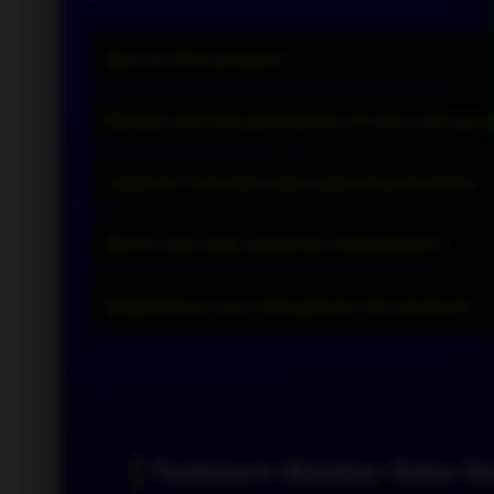
Apa itu Slot Jackpot?
Slot Jackpot adalah situs slot online resmi 
Berapa winrate permainan di situs slot gacor
mengantongi lisensi resmi PAGCOR.
Slot Jackpot bekerja sama dengan provider r
Layanan transaksi apa saja yang tersedia?
hingga 99.8%.
Tersedia layanan pelanggan profesional serta
Bonus apa saja yang bisa didapatkan?
setia.
Pemain dapat menikmati berbagai promo menar
Bagaimana cara mengakses Slot Jackpot?
Cukup ketik Slot Jackpot di pencarian Google
Testimoni Member Setia Sl