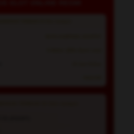
US SLOT ONLINE RESMI
AWARAN TERBAIK DI Slot Jackpot
98.9% GAMPANG JACKPOT
E-Wallet, QRIS, Bank Lokal
n
24 Jam Online
PAGCOR
ARAN TERBAIK DI Slot Jackpot
 8% (PGSOFT)