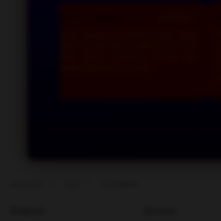
★★
Budi P. — Surabaya
★★★★☆
Siska M.
ang
Proses deposit dan withdraw super cepat!
Sistem li
ran
Bebas transaksi pakai E-wallet 24 jam penuh
tenang pas
sung
tanpa drama. Pelayanan CS-nya juga
keamana
sangat profesional dan ramah.
Recomende
aman.
SITUS SLOT
>
SLOT
>
SLOT GACOR
Footer Navigation
Products
Services