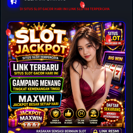
link terbaru
slot gacor
hari ini bersama Slot Jackpot yang mer
DI SITUS SLOT GACOR HARI INI LINK SLOT88 TERPERCAYA
g jackpot. Bersama Slot Jackpot anda dapat mewujudkan im
han terfavorit. Didukung dengan fasilitas pelayanan profesion
agai link situs slot88 resmi yang konsisten memberikan sen
paling mutakhir untuk memanjakan seluruh member setianya, 
 paling canggih saat ini.
tinggi, kami juga bekerja sama secara resmi dengan provid
capai 99.8%. Jadi jangan ragu lagi, segera bergabung bers
ran rupiah setiap hari. Kami selalu berkomitmen memberikan de
n, bonus cashback mingguan, bonus komisi rollingan, hingga b
 akses dengan sangat mudah dan praktis kapan saja cukup den
n komputer anda.
 Umum Seputar Situs Slot 