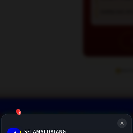
DOWNLOAD APK
Situs S
 Terbaru Situs Slot Gacor Har
Maxwin
SELAMAT DATANG