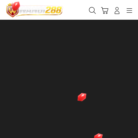
Skip
to
Cari
Troli
Login
Navigation
content