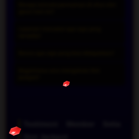
Slot Jackpot adalah situs slot online resmi
Berapa winrate permainan di situs slot
dan terpercaya di Indonesia dengan
gacor hari ini?
pilihan permainan terlengkap. Situs ini
Slot Jackpot bekerja sama dengan provider
dijamin aman karena telah mengantongi
Layanan transaksi apa saja yang
resmi seperti slot88 untuk menghadirkan
lisensi resmi PAGCOR.
tersedia?
permainan slot gacor hari ini gampang
Tersedia layanan pelanggan profesional
menang dengan winrate hingga 99.8%.
Bonus apa saja yang bisa didapatkan?
serta transaksi via Bank dan E-wallet 24
jam nonstop tanpa hambatan, lengkap
Pemain dapat menikmati berbagai promo
Bagaimana cara mengakses Slot
dengan fitur VIP untuk member setia.
menarik seperti Bonus Deposit Harian,
Jackpot?
Cashback Mingguan, Komisi Rollingan,
Cukup ketik Slot Jackpot di pencarian
hingga Bonus Loyalty Point.
Google lewat perangkat smartphone,
tablet, atau komputer Anda akan
menemukan link resmi kami.
Testimoni Member Setia
Slot Jackpot