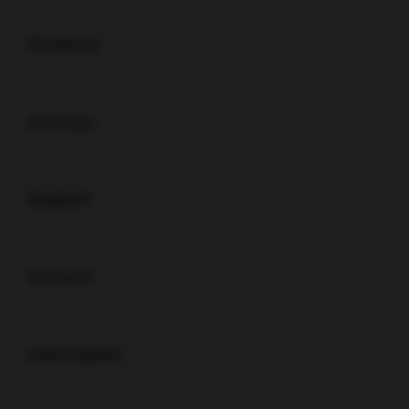
Buka
Footer Navigation
Products
Buka
Services
Buka
Support
Buka
Account
Buka
Information
Buka