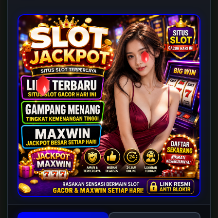
setianya, serta telah mengantongi lisensi resmi
dari PAGCOR sebagai rekomendasi situs
slot
online terupdate dan paling canggih saat ini.
Untuk menghadirkan pengalaman bermain tingkat
tinggi, kami juga bekerja sama secara resmi
dengan provider ternama slot88 guna menyajikan
permainan
slot gampang menang
dengan
persentase winrate mencapai 99.8%. Jadi jangan
ragu lagi, segera bergabung bersama Slot Jackpot
dan raih kesempatan memenangkan hadiah
jackpot bernilai ratusan juta hingga miliaran rupiah
setiap hari. Kami selalu berkomitmen memberikan
deretan keuntungan melimpah melalui berbagai
tawaran promo bonus terbaik, seperti bonus
deposit harian, bonus cashback mingguan, bonus