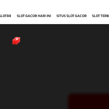
SLOT88
SLOT GACOR HARI INI
SITUS SLOT GACOR
SLOT TER
Slot Jack
Slot G