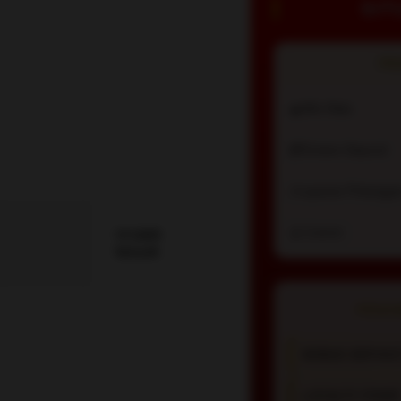
SIT
PEN
🔥
Win Rate
💳
Sistem Deposit
⚡
Layanan Pelangga
📱
Lisensi
+4 lebih
banyak
PENAW
BONUS DEPOSIT
LOYALTY POINT