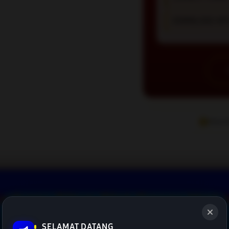
DOWNLOAD APK
Situs S
 Terbaru Situs Slot Gacor Har
Maxwin
SELAMAT DATANG