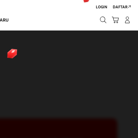
LOGIN
DAFTAR
Cari
Troli
Login/Sign-Up
BARU
Cari
pot : Link Terbaru Situs
acor Hari Ini Gampang
Menang Maxwin