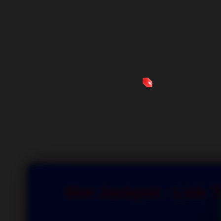
Layer Popup Close
Slot Jackpot : Link