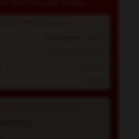
US SLOT ONLINE RESMI
AWARAN TERBAIK DI Slot Jackpot
98.9% GAMPANG JACKPOT
E-Wallet, QRIS, Bank Lokal
n
24 Jam Online
PAGCOR
ARAN TERBAIK DI Slot Jackpot
 8% (PGSOFT)