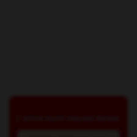
Slot Jackpot : Link
Terbaru Situs Slot Gacor
Hari Ini Gampang Menang
Maxwin
SITUS SLOT ONLINE RESMI