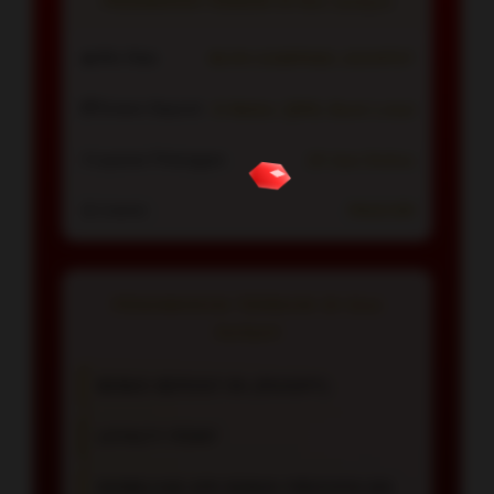
PENAWARAN TERBAIK DI Slot Jackpot
🔥
Win Rate
98.9% GAMPANG JACKPOT
💳
Sistem Deposit
E-Wallet, QRIS, Bank Lokal
⚡
Layanan Pelanggan
24 Jam Online
📱
Lisensi
PAGCOR
PENAWARAN TERBAIK DI Slot
Jackpot
BONUS DEPOSIT 8% (PGSOFT)
LOYALTY POINT
DOWNLOAD APK BONUS FREESPIN 20X