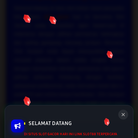
Selamat datang di situs slot online resmi penyedia
link terbaru
slot gacor
hari ini bersama Slot
Jackpot yang merupakan agen terpercaya di
indonesia dengan pilihan permainan terlengkap
dan paling gampang menang jackpot. Bersama
Slot Jackpot anda dapat mewujudkan impian
menjadi jutawan dalam waktu singkat hanya
dengan memainkan deretan permainan slot gacor
pilihan terfavorit. Didukung dengan fasilitas
pelayanan profesional, serta transaksi bank dan e-
wallet 24 jam online tanpa hambatan. Slot Jackpot
telah terbukti sebagai link situs slot88 resmi yang
konsisten memberikan sensasi kemenangan
jackpot maxwin hingga ke tingkat maksimal,
SELAMAT DATANG
lengkap dengan ketersediaan fitur VIP paling
DI SITUS SLOT GACOR HARI INI LINK SLOT88 TERPERCAYA
mutakhir untuk memanjakan seluruh member