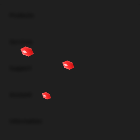
Buka
Footer Navigation
Products
Buka
Services
Buka
Support
Buka
Account
Buka
Information
Buka