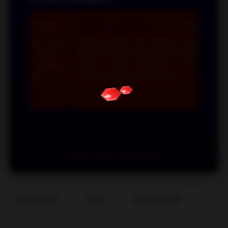
★★★★★
Budi P. — Surabaya
★★★★☆
ang menang yang
Proses deposit dan withdraw super cepat!
ate-nya beneran
Bebas transaksi pakai E-wallet 24 jam penuh
ebentar langsung
tanpa drama. Pelayanan CS-nya juga
me Slot88!
sangat profesional dan ramah.
© 2026 Slot Jackpot. All rights reserved.
SITUS SLOT
>
SLOT
>
SLOT GACOR