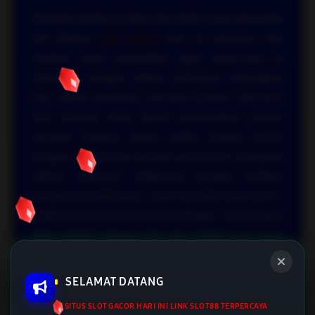
Selamat datang di situs slot online resmi penyedia
link terbaru
slot gacor
hari ini bersama Slot
Jackpot yang merupakan agen terpercaya di
indonesia dengan pilihan permainan terlengkap
dan paling gampang menang jackpot. Bersama
Slot Jackpot anda dapat mewujudkan impian
menjadi jutawan dalam waktu singkat hanya
dengan memainkan deretan permainan slot gacor
pilihan terfavorit. Didukung dengan fasilitas
pelayanan profesional, serta transaksi bank dan e-
wallet 24 jam online tanpa hambatan. Slot Jackpot
telah terbukti sebagai link situs slot88 resmi yang
konsisten memberikan sensasi kemenangan
jackpot maxwin hingga ke tingkat maksimal,
SELAMAT DATANG
lengkap dengan ketersediaan fitur VIP paling
DI SITUS SLOT GACOR HARI INI LINK SLOT88 TERPERCAYA
mutakhir untuk memanjakan seluruh member