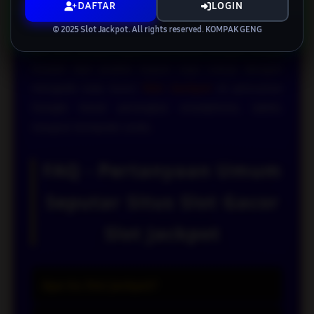
DAFTAR
LOGIN
komisi rollingan, hingga bonus loyalty point yang
sangat menguntungkan bagi para pemain. Situs
© 2025 Slot Jackpot. All rights reserved. KOMPAK GENG
slot Slot Jackpot dapat anda akses dengan sangat
mudah dan praktis kapan saja cukup dengan
mengetik kata kunci
Slot Jackpot
di pencarian
Google lewat perangkat smartphone, tablet,
maupun komputer anda.
FAQ - Pertanyaan Umum
Seputar Situs Slot Gacor
Slot Jackpot
Apa itu Slot Jackpot?