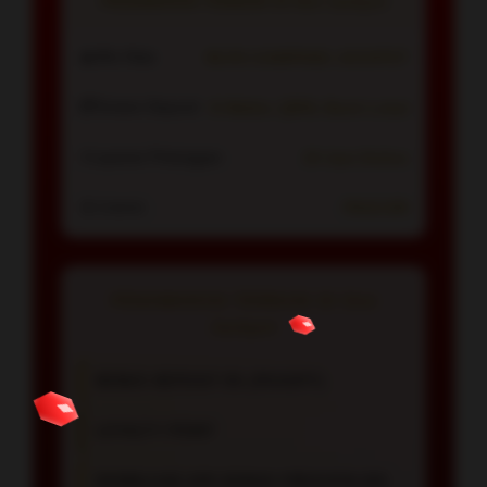
PENAWARAN TERBAIK DI Slot Jackpot
🔥
Win Rate
98.9% GAMPANG JACKPOT
💳
Sistem Deposit
E-Wallet, QRIS, Bank Lokal
⚡
Layanan Pelanggan
24 Jam Online
📱
Lisensi
PAGCOR
PENAWARAN TERBAIK DI Slot
Jackpot
BONUS DEPOSIT 8% (PGSOFT)
LOYALTY POINT
DOWNLOAD APK BONUS FREESPIN 20X