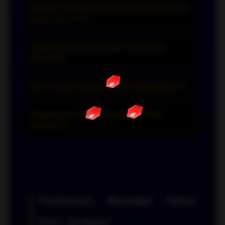
Slot Jackpot adalah situs slot online resmi
Berapa winrate permainan di situs slot
dan terpercaya di Indonesia dengan
gacor hari ini?
pilihan permainan terlengkap. Situs ini
Slot Jackpot bekerja sama dengan provider
dijamin aman karena telah mengantongi
Layanan transaksi apa saja yang
resmi seperti slot88 untuk menghadirkan
lisensi resmi PAGCOR.
tersedia?
permainan slot gacor hari ini gampang
Tersedia layanan pelanggan profesional
menang dengan winrate hingga 99.8%.
Bonus apa saja yang bisa didapatkan?
serta transaksi via Bank dan E-wallet 24
jam nonstop tanpa hambatan, lengkap
Pemain dapat menikmati berbagai promo
Bagaimana cara mengakses Slot
dengan fitur VIP untuk member setia.
menarik seperti Bonus Deposit Harian,
Jackpot?
Cashback Mingguan, Komisi Rollingan,
Cukup ketik Slot Jackpot di pencarian
hingga Bonus Loyalty Point.
Google lewat perangkat smartphone,
tablet, atau komputer Anda akan
menemukan link resmi kami.
Testimoni Member Setia
Slot Jackpot