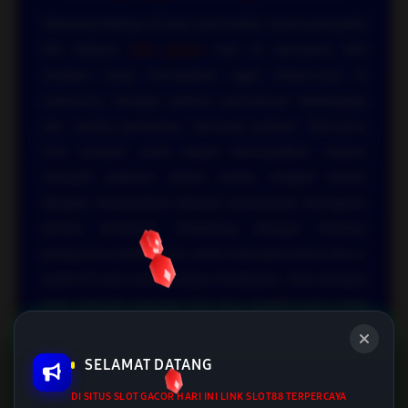
Selamat datang di situs slot online resmi penyedia
link terbaru
slot gacor
hari ini bersama Slot
Jackpot yang merupakan agen terpercaya di
indonesia dengan pilihan permainan terlengkap
dan paling gampang menang jackpot. Bersama
Slot Jackpot anda dapat mewujudkan impian
menjadi jutawan dalam waktu singkat hanya
dengan memainkan deretan permainan slot gacor
pilihan terfavorit. Didukung dengan fasilitas
pelayanan profesional, serta transaksi bank dan e-
wallet 24 jam online tanpa hambatan. Slot Jackpot
telah terbukti sebagai link situs slot88 resmi yang
konsisten memberikan sensasi kemenangan
jackpot maxwin hingga ke tingkat maksimal,
SELAMAT DATANG
lengkap dengan ketersediaan fitur VIP paling
DI SITUS SLOT GACOR HARI INI LINK SLOT88 TERPERCAYA
mutakhir untuk memanjakan seluruh member