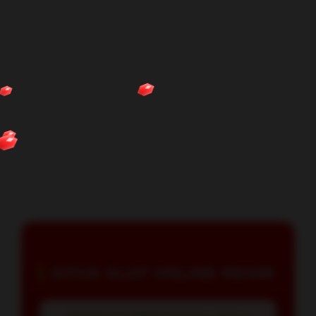
Slot Jackpot : Link
Terbaru Situs Slot Gacor
Hari Ini Gampang Menang
Maxwin
SITUS SLOT ONLINE RESMI