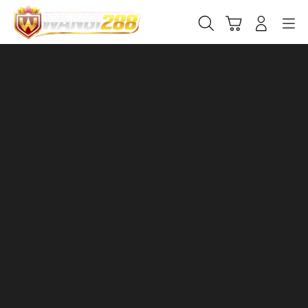
Skip
to
Cari
Troli
Login
Navigation
content