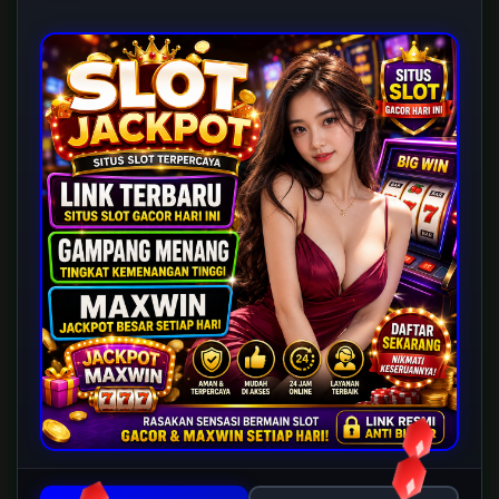
setianya, serta telah mengantongi lisensi resmi
dari PAGCOR sebagai rekomendasi situs
slot
online terupdate dan paling canggih saat ini.
Untuk menghadirkan pengalaman bermain tingkat
tinggi, kami juga bekerja sama secara resmi
dengan provider ternama slot88 guna menyajikan
permainan
slot gampang menang
dengan
persentase winrate mencapai 99.8%. Jadi jangan
ragu lagi, segera bergabung bersama Slot Jackpot
dan raih kesempatan memenangkan hadiah
jackpot bernilai ratusan juta hingga miliaran rupiah
setiap hari. Kami selalu berkomitmen memberikan
deretan keuntungan melimpah melalui berbagai
tawaran promo bonus terbaik, seperti bonus
deposit harian, bonus cashback mingguan, bonus