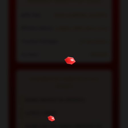
PENAWARAN TERBAIK DI Slot Jackpot
🔥
Win Rate
98.9% GAMPANG JACKPOT
💳
Sistem Deposit
E-Wallet, QRIS, Bank Lokal
⚡
Layanan Pelanggan
24 Jam Online
📱
Lisensi
PAGCOR
PENAWARAN TERBAIK DI Slot
Jackpot
BONUS DEPOSIT 8% (PGSOFT)
LOYALTY POINT
DOWNLOAD APK BONUS FREESPIN 20X