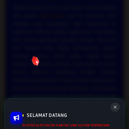
Selamat datang di situs slot online resmi penyedia
link terbaru
slot gacor
hari ini bersama Slot
Jackpot yang merupakan agen terpercaya di
indonesia dengan pilihan permainan terlengkap
dan paling gampang menang jackpot. Bersama
Slot Jackpot anda dapat mewujudkan impian
menjadi jutawan dalam waktu singkat hanya
dengan memainkan deretan permainan slot gacor
pilihan terfavorit. Didukung dengan fasilitas
pelayanan profesional, serta transaksi bank dan e-
wallet 24 jam online tanpa hambatan. Slot Jackpot
telah terbukti sebagai link situs slot88 resmi yang
konsisten memberikan sensasi kemenangan
jackpot maxwin hingga ke tingkat maksimal,
SELAMAT DATANG
lengkap dengan ketersediaan fitur VIP paling
DI SITUS SLOT GACOR HARI INI LINK SLOT88 TERPERCAYA
mutakhir untuk memanjakan seluruh member