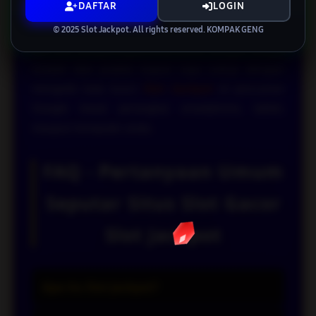
DAFTAR
LOGIN
komisi rollingan, hingga bonus loyalty point yang
sangat menguntungkan bagi para pemain. Situs
© 2025 Slot Jackpot. All rights reserved. KOMPAK GENG
slot Slot Jackpot dapat anda akses dengan sangat
mudah dan praktis kapan saja cukup dengan
mengetik kata kunci
Slot Jackpot
di pencarian
Google lewat perangkat smartphone, tablet,
maupun komputer anda.
FAQ - Pertanyaan Umum
Seputar Situs Slot Gacor
Slot Jackpot
Apa itu Slot Jackpot?