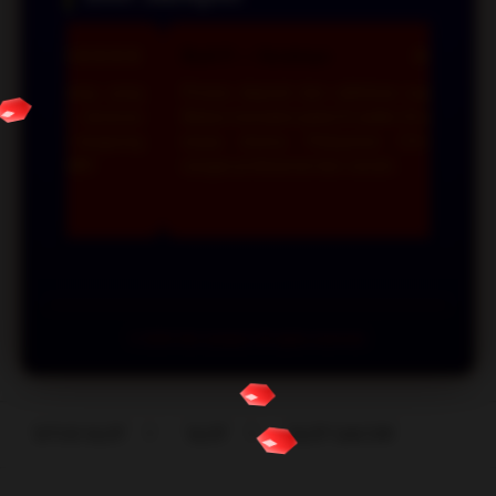
★★★★★
Budi P. — Surabaya
★★★★☆
ang menang yang
Proses deposit dan withdraw super cepat!
ate-nya beneran
Bebas transaksi pakai E-wallet 24 jam penuh
sebentar langsung
tanpa drama. Pelayanan CS-nya juga
ame Slot88!
sangat profesional dan ramah.
© 2026 Slot Jackpot. All rights reserved.
SITUS SLOT
>
SLOT
>
SLOT GACOR