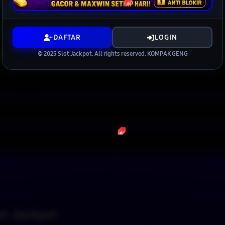
DAFTAR
LOGIN
dan terpercaya di Indonesia dengan pilihan permainan te
 hari ini?
© 2025 Slot Jackpot. All rights reserved. KOMPAK GENG
esmi seperti slot88 untuk menghadirkan permainan slot 
 transaksi via Bank dan E-wallet 24 jam nonstop tanpa ha
ik seperti Bonus Deposit Harian, Cashback Mingguan, Komi
 lewat perangkat smartphone, tablet, atau komputer Anda 
ot Jackpot