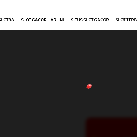
SLOT88
SLOT GACOR HARI INI
SITUS SLOT GACOR
SLOT TER
Slot Jack
Slot G