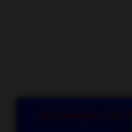
Layer Popup Close
Slot Jackpot : Link