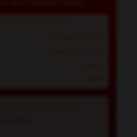
US SLOT ONLINE RESMI
AWARAN TERBAIK DI Slot Jackpot
98.9% GAMPANG JACKPOT
E-Wallet, QRIS, Bank Lokal
n
24 Jam Online
PAGCOR
ARAN TERBAIK DI Slot Jackpot
 8% (PGSOFT)