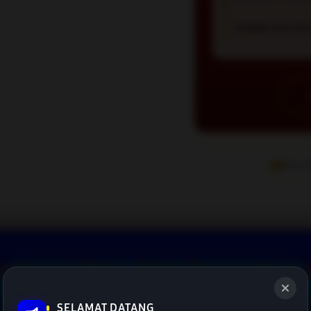
DOWNLOAD APK
Situs S
 Terbaru Situs Slot Gacor Har
Maxwin
SELAMAT DATANG