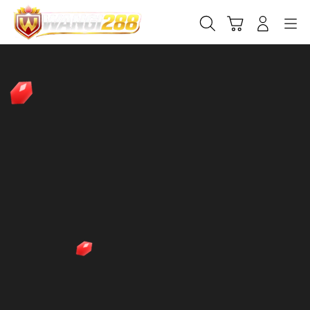
Skip
to
Cari
Troli
Login
Navigation
content