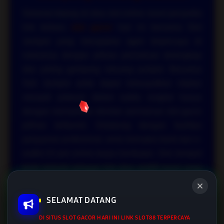
Selamat datang di situs slot online resmi penyedia
link terbaru
slot gacor
hari ini bersama Slot
Jackpot yang merupakan agen terpercaya di
indonesia dengan pilihan permainan terlengkap
dan paling gampang menang jackpot. Bersama
Slot Jackpot anda dapat mewujudkan impian
menjadi jutawan dalam waktu singkat hanya
dengan memainkan deretan permainan slot gacor
pilihan terfavorit. Didukung dengan fasilitas
pelayanan profesional, serta transaksi bank dan e-
wallet 24 jam online tanpa hambatan. Slot Jackpot
telah terbukti sebagai link situs slot88 resmi yang
konsisten memberikan sensasi kemenangan
jackpot maxwin hingga ke tingkat maksimal,
SELAMAT DATANG
lengkap dengan ketersediaan fitur VIP paling
DI SITUS SLOT GACOR HARI INI LINK SLOT88 TERPERCAYA
mutakhir untuk memanjakan seluruh member