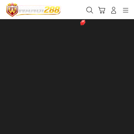
Skip
to
Cari
Troli
Login
Navigation
content