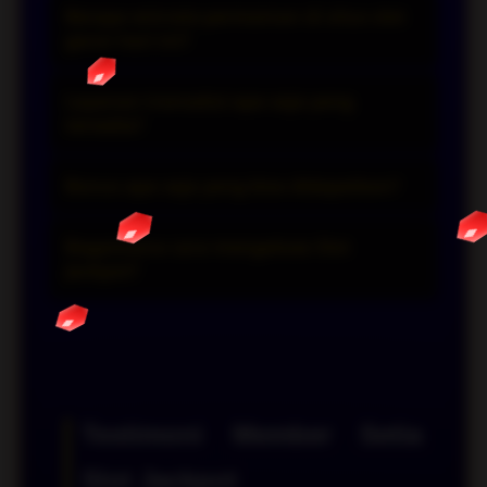
Slot Jackpot adalah situs slot online resmi
Berapa winrate permainan di situs slot
dan terpercaya di Indonesia dengan
gacor hari ini?
pilihan permainan terlengkap. Situs ini
Slot Jackpot bekerja sama dengan provider
dijamin aman karena telah mengantongi
Layanan transaksi apa saja yang
resmi seperti slot88 untuk menghadirkan
lisensi resmi PAGCOR.
tersedia?
permainan slot gacor hari ini gampang
Tersedia layanan pelanggan profesional
menang dengan winrate hingga 99.8%.
Bonus apa saja yang bisa didapatkan?
serta transaksi via Bank dan E-wallet 24
jam nonstop tanpa hambatan, lengkap
Pemain dapat menikmati berbagai promo
Bagaimana cara mengakses Slot
dengan fitur VIP untuk member setia.
menarik seperti Bonus Deposit Harian,
Jackpot?
Cashback Mingguan, Komisi Rollingan,
Cukup ketik Slot Jackpot di pencarian
hingga Bonus Loyalty Point.
Google lewat perangkat smartphone,
tablet, atau komputer Anda akan
menemukan link resmi kami.
Testimoni Member Setia
Slot Jackpot