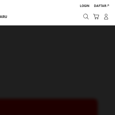
LOGIN
DAFTAR
Cari
Troli
Login/Sign-Up
BARU
Cari
pot : Link Terbaru Situs
acor Hari Ini Gampang
Menang Maxwin