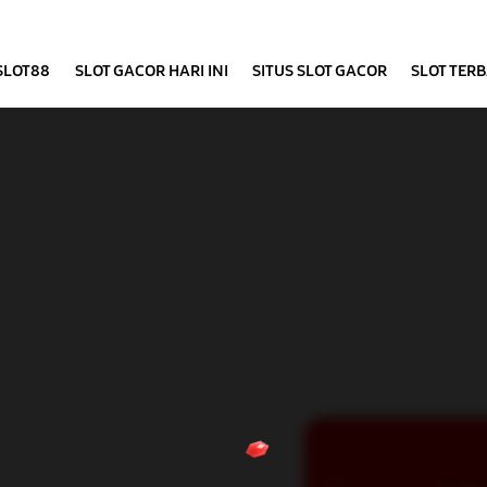
SLOT88
SLOT GACOR HARI INI
SITUS SLOT GACOR
SLOT TER
Slot Jack
Slot G