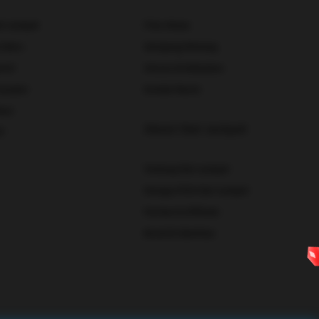
t Jackpot
Fitur Akses
n Baru
Gampang Menang
ord
Aturan & Kebijakan
ansaksi
Kontak Resmi
kasi
About Slot Jackpot
P
Tentang Slot Jackpot
Kenapa Pilih Slot Jackpot
Partner & Affiliate
Brand & Identitas