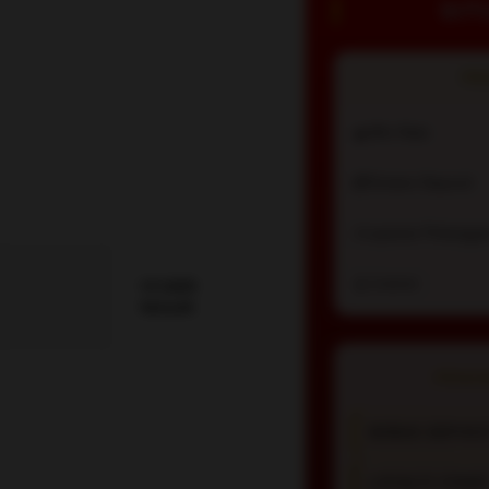
SIT
PEN
🔥
Win Rate
💳
Sistem Deposit
⚡
Layanan Pelangga
📱
Lisensi
+4 lebih
banyak
PENAW
BONUS DEPOSIT
LOYALTY POINT