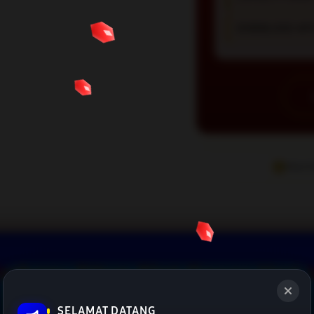
DOWNLOAD APK
Situs S
 Terbaru Situs Slot Gacor Har
Maxwin
SELAMAT DATANG