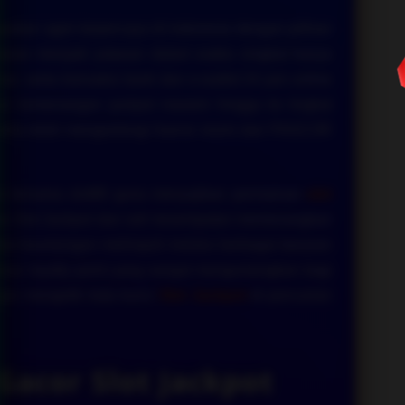
upakan agen terpercaya di indonesia dengan pilihan
pian menjadi jutawan dalam waktu singkat hanya
al, serta transaksi bank dan e-wallet 24 jam online
sasi kemenangan jackpot maxwin hingga ke tingkat
serta telah mengantongi lisensi resmi dari PAGCOR
er ternama slot88 guna menyajikan permainan
slot
ama Slot Jackpot dan raih kesempatan memenangkan
retan keuntungan melimpah melalui berbagai tawaran
onus loyalty point yang sangat menguntungkan bagi
gan mengetik kata kunci
Slot Jackpot
di pencarian
Gacor Slot Jackpot