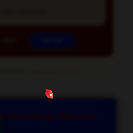
 BONUS FREESPIN 20X
LOGIN
DAFTAR
lot Gacor Resmi :
Gampang Menang Terbaik 2026.
i Ini Gampang Menang