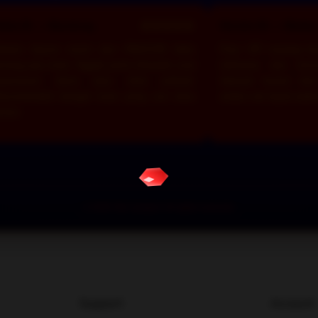
. — Bandung
★★★★★
Hendra W. — Medan
lisensi resmi dari PAGCOR bikin
Fitur VIP mantap banget, d
as main. Nggak perlu khawatir soal
istimewa dan bonus mel
an dana atau data pribadi.
deposit harian dan cash
ded banget buat yang cari situs
selalu cair tepat waktu!
© 2026 Slot Jackpot. All rights reserved.
Support
Account