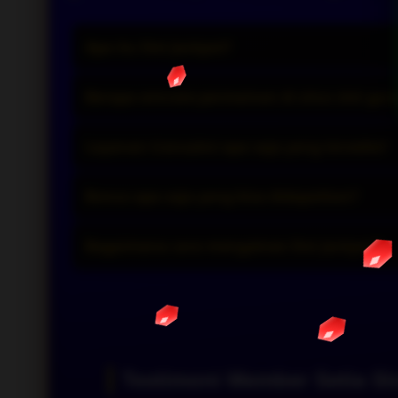
Apa itu Slot Jackpot?
Slot Jackpot adalah situs slot online resmi 
Berapa winrate permainan di situs slot gacor
mengantongi lisensi resmi PAGCOR.
Slot Jackpot bekerja sama dengan provider r
Layanan transaksi apa saja yang tersedia?
hingga 99.8%.
Tersedia layanan pelanggan profesional serta
Bonus apa saja yang bisa didapatkan?
setia.
Pemain dapat menikmati berbagai promo menar
Bagaimana cara mengakses Slot Jackpot?
Cukup ketik Slot Jackpot di pencarian Google
Testimoni Member Setia Sl