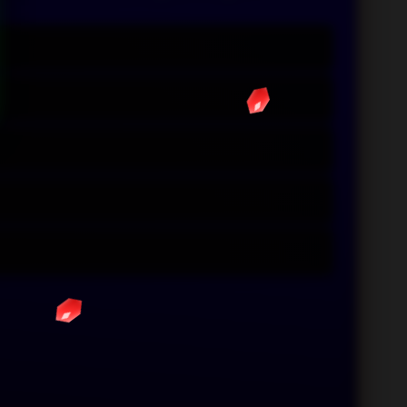
rlengkap. Situs ini dijamin aman karena telah
gacor hari ini gampang menang dengan winrate
mbatan, lengkap dengan fitur VIP untuk member
si Rollingan, hingga Bonus Loyalty Point.
akan menemukan link resmi kami.