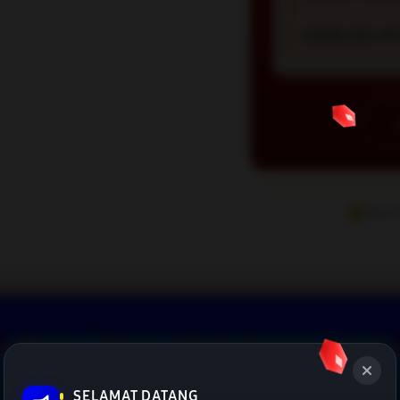
DOWNLOAD APK
Situs S
 Terbaru Situs Slot Gacor Har
Maxwin
SELAMAT DATANG