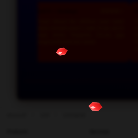
★★★
Budi P. — Surabaya
★★★★☆
Siska M
 yang
Proses deposit dan withdraw super cepat!
Sistem 
neran
Bebas transaksi pakai E-wallet 24 jam penuh
tenang p
ngsung
tanpa drama. Pelayanan CS-nya juga
keaman
sangat profesional dan ramah.
Recomen
aman.
SITUS SLOT
>
SLOT
>
SLOT GACOR
Footer Navigation
Products
Services