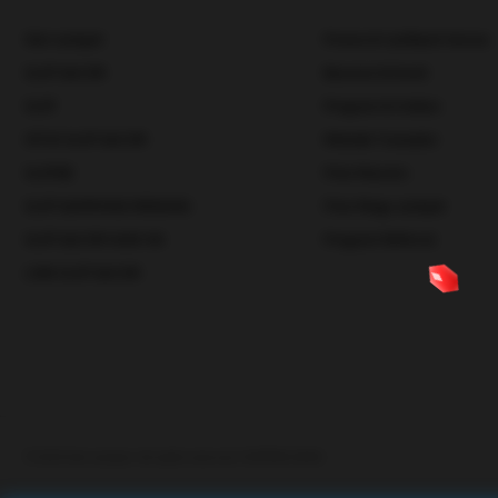
Slot Jackpot
Promo & Cashback Harian
SLOT GACOR
Bocoran & Event
SLOT
Program & Undian
SITUS SLOT GACOR
Metode Transaksi
SLOT88
Fitur Maxwin
SLOT GAMPANG MENANG
Fitur Mega Jackpot
SLOT GACOR HARI INI
Program Referral
LINK SLOT GACOR
© 2025 Slot Jackpot. All rights reserved. KOMPAK GENG