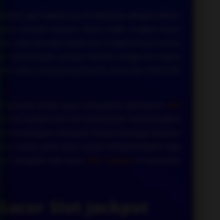
upakan agen terpercaya di indonesia dengan pilihan
pian menjadi jutawan dalam waktu singkat hanya
al, serta transaksi bank dan e-wallet 24 jam online
sasi kemenangan jackpot maxwin hingga ke tingkat
serta telah mengantongi lisensi resmi dari PAGCOR
er ternama slot88 guna menyajikan permainan
slot
ama Slot Jackpot dan raih kesempatan memenangkan
retan keuntungan melimpah melalui berbagai tawaran
onus loyalty point yang sangat menguntungkan bagi
gan mengetik kata kunci
Slot Jackpot
di pencarian
Gacor Slot Jackpot