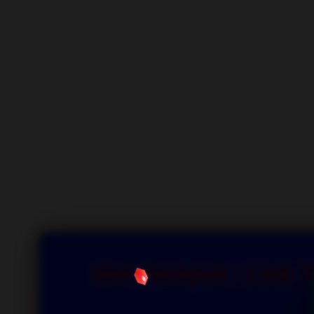
Layer Popup Close
Slot Jackpot : Link