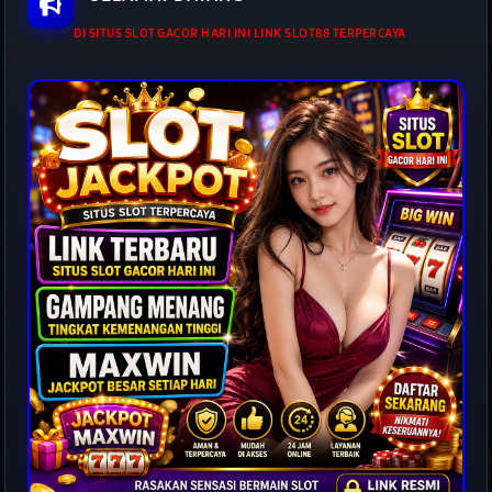
link terbaru
slot gacor
hari ini bersama Slot Jackpot yang mer
DI SITUS SLOT GACOR HARI INI LINK SLOT88 TERPERCAYA
g jackpot. Bersama Slot Jackpot anda dapat mewujudkan im
han terfavorit. Didukung dengan fasilitas pelayanan profesion
agai link situs slot88 resmi yang konsisten memberikan sen
paling mutakhir untuk memanjakan seluruh member setianya, 
 paling canggih saat ini.
tinggi, kami juga bekerja sama secara resmi dengan provid
capai 99.8%. Jadi jangan ragu lagi, segera bergabung bers
ran rupiah setiap hari. Kami selalu berkomitmen memberikan de
n, bonus cashback mingguan, bonus komisi rollingan, hingga b
 akses dengan sangat mudah dan praktis kapan saja cukup den
n komputer anda.
 Umum Seputar Situs Slot 