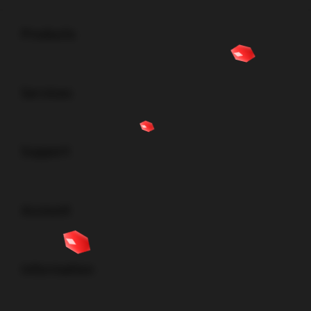
Buka
Footer Navigation
Products
Buka
Services
Buka
Support
Buka
Account
Buka
Information
Buka