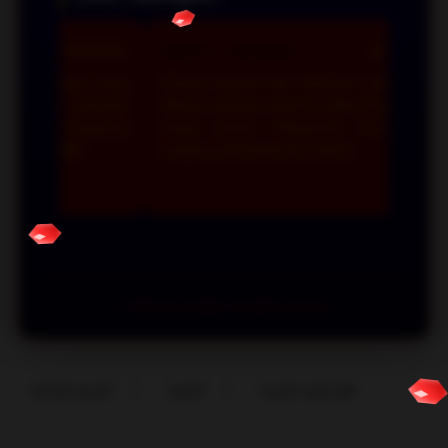
★★★★★
Budi P. — Surabaya
★★★★☆
ang menang yang
Proses deposit dan withdraw super cepat!
ate-nya beneran
Bebas transaksi pakai E-wallet 24 jam penuh
ebentar langsung
tanpa drama. Pelayanan CS-nya juga
me Slot88!
sangat profesional dan ramah.
© 2026 Slot Jackpot. All rights reserved.
SITUS SLOT
>
SLOT
>
SLOT GACOR