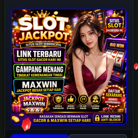
setianya, serta telah mengantongi lisensi resmi
dari PAGCOR sebagai rekomendasi situs
slot
online terupdate dan paling canggih saat ini.
Untuk menghadirkan pengalaman bermain tingkat
tinggi, kami juga bekerja sama secara resmi
dengan provider ternama slot88 guna menyajikan
permainan
slot gampang menang
dengan
persentase winrate mencapai 99.8%. Jadi jangan
ragu lagi, segera bergabung bersama Slot Jackpot
dan raih kesempatan memenangkan hadiah
jackpot bernilai ratusan juta hingga miliaran rupiah
setiap hari. Kami selalu berkomitmen memberikan
deretan keuntungan melimpah melalui berbagai
tawaran promo bonus terbaik, seperti bonus
deposit harian, bonus cashback mingguan, bonus