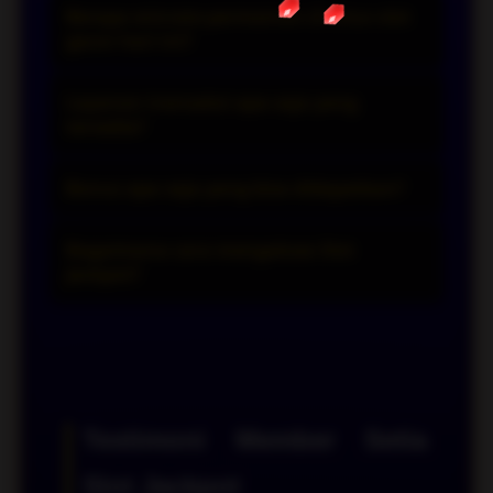
Slot Jackpot adalah situs slot online resmi
Berapa winrate permainan di situs slot
dan terpercaya di Indonesia dengan
gacor hari ini?
pilihan permainan terlengkap. Situs ini
Slot Jackpot bekerja sama dengan provider
dijamin aman karena telah mengantongi
Layanan transaksi apa saja yang
resmi seperti slot88 untuk menghadirkan
lisensi resmi PAGCOR.
tersedia?
permainan slot gacor hari ini gampang
Tersedia layanan pelanggan profesional
menang dengan winrate hingga 99.8%.
Bonus apa saja yang bisa didapatkan?
serta transaksi via Bank dan E-wallet 24
jam nonstop tanpa hambatan, lengkap
Pemain dapat menikmati berbagai promo
Bagaimana cara mengakses Slot
dengan fitur VIP untuk member setia.
menarik seperti Bonus Deposit Harian,
Jackpot?
Cashback Mingguan, Komisi Rollingan,
Cukup ketik Slot Jackpot di pencarian
hingga Bonus Loyalty Point.
Google lewat perangkat smartphone,
tablet, atau komputer Anda akan
menemukan link resmi kami.
Testimoni Member Setia
Slot Jackpot