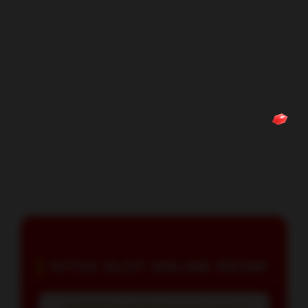
Slot Jackpot : Link
Terbaru Situs Slot Gacor
Hari Ini Gampang Menang
Maxwin
SITUS SLOT ONLINE RESMI