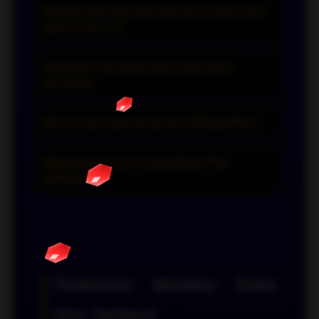
Slot Jackpot adalah situs slot online resmi
Berapa winrate permainan di situs slot
dan terpercaya di Indonesia dengan
gacor hari ini?
pilihan permainan terlengkap. Situs ini
Slot Jackpot bekerja sama dengan provider
dijamin aman karena telah mengantongi
Layanan transaksi apa saja yang
resmi seperti slot88 untuk menghadirkan
lisensi resmi PAGCOR.
tersedia?
permainan slot gacor hari ini gampang
Tersedia layanan pelanggan profesional
menang dengan winrate hingga 99.8%.
Bonus apa saja yang bisa didapatkan?
serta transaksi via Bank dan E-wallet 24
jam nonstop tanpa hambatan, lengkap
Pemain dapat menikmati berbagai promo
Bagaimana cara mengakses Slot
dengan fitur VIP untuk member setia.
menarik seperti Bonus Deposit Harian,
Jackpot?
Cashback Mingguan, Komisi Rollingan,
Cukup ketik Slot Jackpot di pencarian
hingga Bonus Loyalty Point.
Google lewat perangkat smartphone,
tablet, atau komputer Anda akan
menemukan link resmi kami.
Testimoni Member Setia
Slot Jackpot