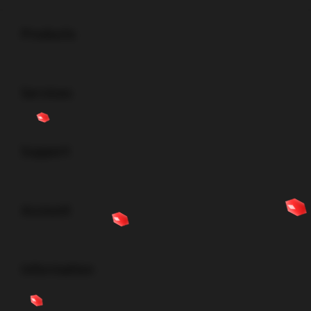
Buka
Footer Navigation
Products
Buka
Services
Buka
Support
Buka
Account
Buka
Information
Buka