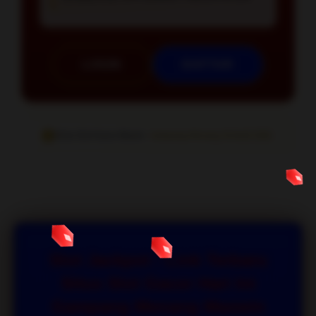
LOGIN
DAFTAR
Situs Slot Gacor Resmi :
Gampang Menang Terbaik 2026.
Layer Popup Close
Slot Jackpot : Link Terbaru
Situs Slot Gacor Hari Ini
Gampang Menang Maxwin