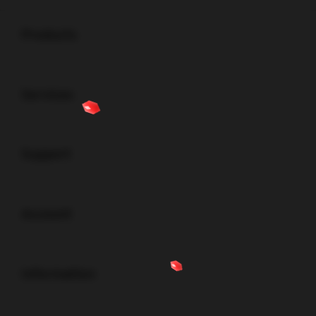
Buka
Footer Navigation
Products
Buka
Services
Buka
Support
Buka
Account
Buka
Information
Buka