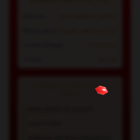
PENAWARAN TERBAIK DI Slot Jackpot
🔥
Win Rate
98.9% GAMPANG JACKPOT
💳
Sistem Deposit
E-Wallet, QRIS, Bank Lokal
⚡
Layanan Pelanggan
24 Jam Online
📱
Lisensi
PAGCOR
PENAWARAN TERBAIK DI Slot
Jackpot
BONUS DEPOSIT 8% (PGSOFT)
LOYALTY POINT
DOWNLOAD APK BONUS FREESPIN 20X