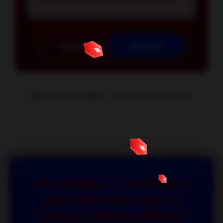
LOGIN
DAFTAR
Situs Slot Gacor Resmi :
Gampang Menang Terbaik 2026.
Layer Popup Close
Slot Jackpot : Link Terbaru
Situs Slot Gacor Hari Ini
Gampang Menang Maxwin