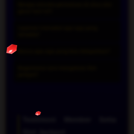
Slot Jackpot adalah situs slot online resmi
Berapa winrate permainan di situs slot
dan terpercaya di Indonesia dengan
gacor hari ini?
pilihan permainan terlengkap. Situs ini
Slot Jackpot bekerja sama dengan provider
dijamin aman karena telah mengantongi
Layanan transaksi apa saja yang
resmi seperti slot88 untuk menghadirkan
lisensi resmi PAGCOR.
tersedia?
permainan slot gacor hari ini gampang
Tersedia layanan pelanggan profesional
menang dengan winrate hingga 99.8%.
Bonus apa saja yang bisa didapatkan?
serta transaksi via Bank dan E-wallet 24
jam nonstop tanpa hambatan, lengkap
Pemain dapat menikmati berbagai promo
Bagaimana cara mengakses Slot
dengan fitur VIP untuk member setia.
menarik seperti Bonus Deposit Harian,
Jackpot?
Cashback Mingguan, Komisi Rollingan,
Cukup ketik Slot Jackpot di pencarian
hingga Bonus Loyalty Point.
Google lewat perangkat smartphone,
tablet, atau komputer Anda akan
menemukan link resmi kami.
Testimoni Member Setia
Slot Jackpot