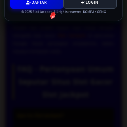
DAFTAR
LOGIN
komisi rollingan, hingga bonus loyalty point yang
sangat menguntungkan bagi para pemain. Situs
© 2025 Slot Jackpot. All rights reserved. KOMPAK GENG
slot Slot Jackpot dapat anda akses dengan sangat
mudah dan praktis kapan saja cukup dengan
mengetik kata kunci
Slot Jackpot
di pencarian
Google lewat perangkat smartphone, tablet,
maupun komputer anda.
FAQ - Pertanyaan Umum
Seputar Situs Slot Gacor
Slot Jackpot
Apa itu Slot Jackpot?