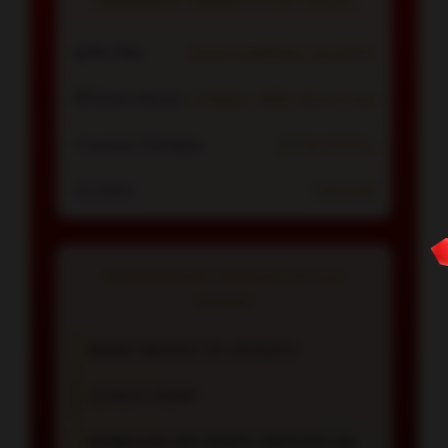
PENAWARAN TERBAIK DI Slot Jackpot
🔥
Win Rate
98.9% GAMPANG JACKPOT
💳
Sistem Deposit
E-Wallet, QRIS, Bank Lokal
⚡
Layanan Pelanggan
24 Jam Online
📱
Lisensi
PAGCOR
PENAWARAN TERBAIK DI Slot
Jackpot
BONUS DEPOSIT 8% (PGSOFT)
LOYALTY POINT
DOWNLOAD APK BONUS FREESPIN 20X