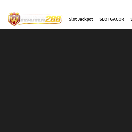
Skip
to
content
Slot Jackpot
SLOT GACOR