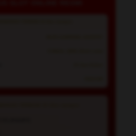
US SLOT ONLINE RESMI
AWARAN TERBAIK DI Slot Jackpot
98.9% GAMPANG JACKPOT
E-Wallet, QRIS, Bank Lokal
n
24 Jam Online
PAGCOR
ARAN TERBAIK DI Slot Jackpot
 8% (PGSOFT)