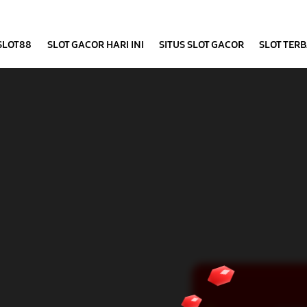
SLOT88
SLOT GACOR HARI INI
SITUS SLOT GACOR
SLOT TER
Slot Jack
Slot G