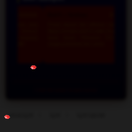
★★★★★
Budi P. — Surabaya
★★★★☆
ng menang yang
Proses deposit dan withdraw super cepat!
te-nya beneran
Bebas transaksi pakai E-wallet 24 jam penuh
ebentar langsung
tanpa drama. Pelayanan CS-nya juga
me Slot88!
sangat profesional dan ramah.
© 2026 Slot Jackpot. All rights reserved.
SITUS SLOT
>
SLOT
>
SLOT GACOR