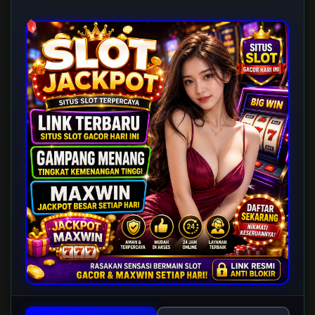
setianya, serta telah mengantongi lisensi resmi
dari PAGCOR sebagai rekomendasi situs
slot
online terupdate dan paling canggih saat ini.
Untuk menghadirkan pengalaman bermain tingkat
tinggi, kami juga bekerja sama secara resmi
dengan provider ternama slot88 guna menyajikan
permainan
slot gampang menang
dengan
persentase winrate mencapai 99.8%. Jadi jangan
ragu lagi, segera bergabung bersama Slot Jackpot
dan raih kesempatan memenangkan hadiah
jackpot bernilai ratusan juta hingga miliaran rupiah
setiap hari. Kami selalu berkomitmen memberikan
deretan keuntungan melimpah melalui berbagai
tawaran promo bonus terbaik, seperti bonus
deposit harian, bonus cashback mingguan, bonus