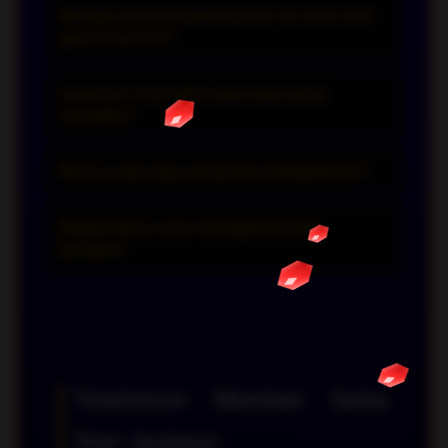
Slot Jackpot adalah situs slot online resmi
Berapa winrate permainan di situs slot
dan terpercaya di Indonesia dengan
gacor hari ini?
pilihan permainan terlengkap. Situs ini
Slot Jackpot bekerja sama dengan provider
dijamin aman karena telah mengantongi
Layanan transaksi apa saja yang
resmi seperti slot88 untuk menghadirkan
lisensi resmi PAGCOR.
tersedia?
permainan slot gacor hari ini gampang
Tersedia layanan pelanggan profesional
menang dengan winrate hingga 99.8%.
Bonus apa saja yang bisa didapatkan?
serta transaksi via Bank dan E-wallet 24
jam nonstop tanpa hambatan, lengkap
Pemain dapat menikmati berbagai promo
Bagaimana cara mengakses Slot
dengan fitur VIP untuk member setia.
menarik seperti Bonus Deposit Harian,
Jackpot?
Cashback Mingguan, Komisi Rollingan,
Cukup ketik Slot Jackpot di pencarian
hingga Bonus Loyalty Point.
Google lewat perangkat smartphone,
tablet, atau komputer Anda akan
menemukan link resmi kami.
Testimoni Member Setia
Slot Jackpot