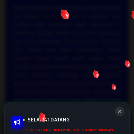
Selamat datang di situs slot online resmi penyedia
link terbaru
slot gacor
hari ini bersama Slot
Jackpot yang merupakan agen terpercaya di
indonesia dengan pilihan permainan terlengkap
dan paling gampang menang jackpot. Bersama
Slot Jackpot anda dapat mewujudkan impian
menjadi jutawan dalam waktu singkat hanya
dengan memainkan deretan permainan slot gacor
pilihan terfavorit. Didukung dengan fasilitas
pelayanan profesional, serta transaksi bank dan e-
wallet 24 jam online tanpa hambatan. Slot Jackpot
telah terbukti sebagai link situs slot88 resmi yang
konsisten memberikan sensasi kemenangan
jackpot maxwin hingga ke tingkat maksimal,
SELAMAT DATANG
lengkap dengan ketersediaan fitur VIP paling
DI SITUS SLOT GACOR HARI INI LINK SLOT88 TERPERCAYA
mutakhir untuk memanjakan seluruh member