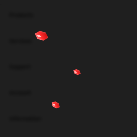
Buka
Footer Navigation
Products
Buka
Services
Buka
Support
Buka
Account
Buka
Information
Buka