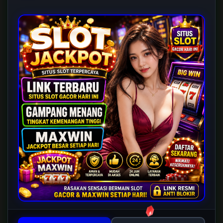
setianya, serta telah mengantongi lisensi resmi
dari PAGCOR sebagai rekomendasi situs
slot
online terupdate dan paling canggih saat ini.
Untuk menghadirkan pengalaman bermain tingkat
tinggi, kami juga bekerja sama secara resmi
dengan provider ternama slot88 guna menyajikan
permainan
slot gampang menang
dengan
persentase winrate mencapai 99.8%. Jadi jangan
ragu lagi, segera bergabung bersama Slot Jackpot
dan raih kesempatan memenangkan hadiah
jackpot bernilai ratusan juta hingga miliaran rupiah
setiap hari. Kami selalu berkomitmen memberikan
deretan keuntungan melimpah melalui berbagai
tawaran promo bonus terbaik, seperti bonus
deposit harian, bonus cashback mingguan, bonus