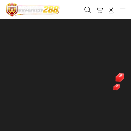
Skip
to
Cari
Troli
Login
Navigation
content