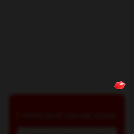
Slot Jackpot : Link
Terbaru Situs Slot Gacor
Hari Ini Gampang Menang
Maxwin
SITUS SLOT ONLINE RESMI