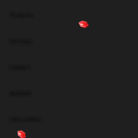
Buka
Footer Navigation
Products
Buka
Services
Buka
Support
Buka
Account
Buka
Information
Buka