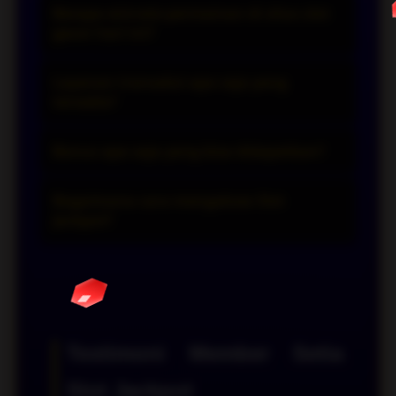
Slot Jackpot adalah situs slot online resmi
Berapa winrate permainan di situs slot
dan terpercaya di Indonesia dengan
gacor hari ini?
pilihan permainan terlengkap. Situs ini
Slot Jackpot bekerja sama dengan provider
dijamin aman karena telah mengantongi
Layanan transaksi apa saja yang
resmi seperti slot88 untuk menghadirkan
lisensi resmi PAGCOR.
tersedia?
permainan slot gacor hari ini gampang
Tersedia layanan pelanggan profesional
menang dengan winrate hingga 99.8%.
Bonus apa saja yang bisa didapatkan?
serta transaksi via Bank dan E-wallet 24
jam nonstop tanpa hambatan, lengkap
Pemain dapat menikmati berbagai promo
Bagaimana cara mengakses Slot
dengan fitur VIP untuk member setia.
menarik seperti Bonus Deposit Harian,
Jackpot?
Cashback Mingguan, Komisi Rollingan,
Cukup ketik Slot Jackpot di pencarian
hingga Bonus Loyalty Point.
Google lewat perangkat smartphone,
tablet, atau komputer Anda akan
menemukan link resmi kami.
Testimoni Member Setia
Slot Jackpot