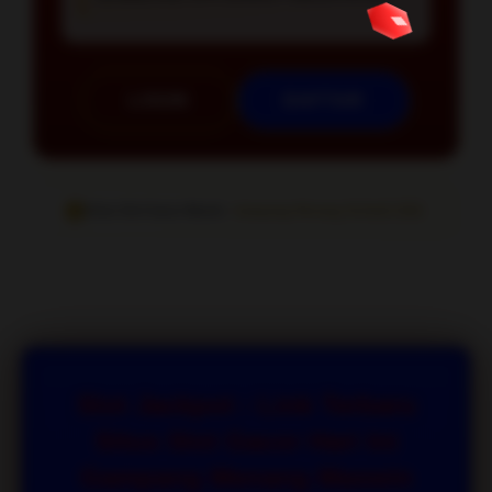
LOGIN
DAFTAR
Situs Slot Gacor Resmi :
Gampang Menang Terbaik 2026.
Layer Popup Close
Slot Jackpot : Link Terbaru
Situs Slot Gacor Hari Ini
Gampang Menang Maxwin