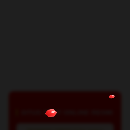
Slot Jackpot : Link
Terbaru Situs Slot Gacor
Hari Ini Gampang Menang
Maxwin
SITUS SLOT ONLINE RESMI