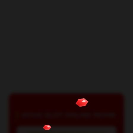
Slot Jackpot : Link
Terbaru Situs Slot Gacor
Hari Ini Gampang Menang
Maxwin
SITUS SLOT ONLINE RESMI