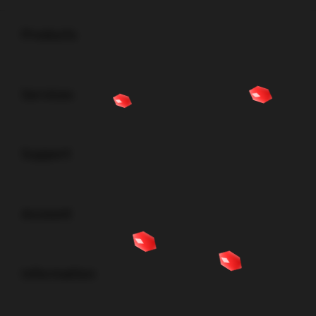
Buka
Footer Navigation
Products
Buka
Services
Buka
Support
Buka
Account
Buka
Information
Buka