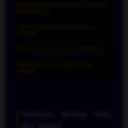
Slot Jackpot adalah situs slot online resmi
Berapa winrate permainan di situs slot
dan terpercaya di Indonesia dengan
gacor hari ini?
pilihan permainan terlengkap. Situs ini
Slot Jackpot bekerja sama dengan provider
dijamin aman karena telah mengantongi
Layanan transaksi apa saja yang
resmi seperti slot88 untuk menghadirkan
lisensi resmi PAGCOR.
tersedia?
permainan slot gacor hari ini gampang
Tersedia layanan pelanggan profesional
menang dengan winrate hingga 99.8%.
Bonus apa saja yang bisa didapatkan?
serta transaksi via Bank dan E-wallet 24
jam nonstop tanpa hambatan, lengkap
Pemain dapat menikmati berbagai promo
Bagaimana cara mengakses Slot
dengan fitur VIP untuk member setia.
menarik seperti Bonus Deposit Harian,
Jackpot?
Cashback Mingguan, Komisi Rollingan,
Cukup ketik Slot Jackpot di pencarian
hingga Bonus Loyalty Point.
Google lewat perangkat smartphone,
tablet, atau komputer Anda akan
menemukan link resmi kami.
Testimoni Member Setia
Slot Jackpot