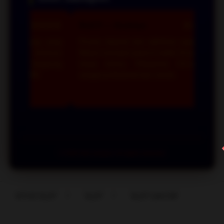
★★★★★
Budi P. — Surabaya
★★★★☆
ng menang yang
Proses deposit dan withdraw super cepat!
te-nya beneran
Bebas transaksi pakai E-wallet 24 jam penuh
bentar langsung
tanpa drama. Pelayanan CS-nya juga
e Slot88!
sangat profesional dan ramah.
© 2026 Slot Jackpot. All rights reserved.
SITUS SLOT
>
SLOT
>
SLOT GACOR