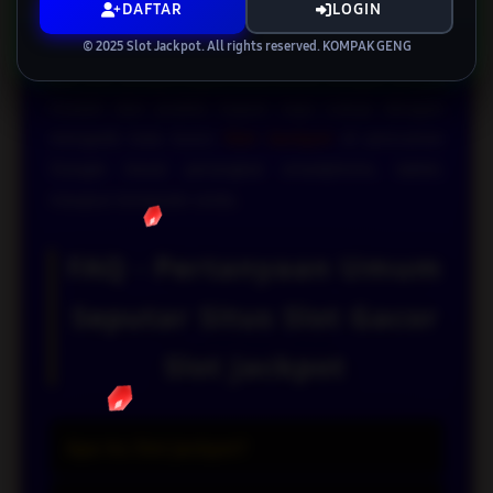
DAFTAR
LOGIN
komisi rollingan, hingga bonus loyalty point yang
sangat menguntungkan bagi para pemain. Situs
© 2025 Slot Jackpot. All rights reserved. KOMPAK GENG
slot Slot Jackpot dapat anda akses dengan sangat
mudah dan praktis kapan saja cukup dengan
mengetik kata kunci
Slot Jackpot
di pencarian
Google lewat perangkat smartphone, tablet,
maupun komputer anda.
FAQ - Pertanyaan Umum
Seputar Situs Slot Gacor
Slot Jackpot
Apa itu Slot Jackpot?