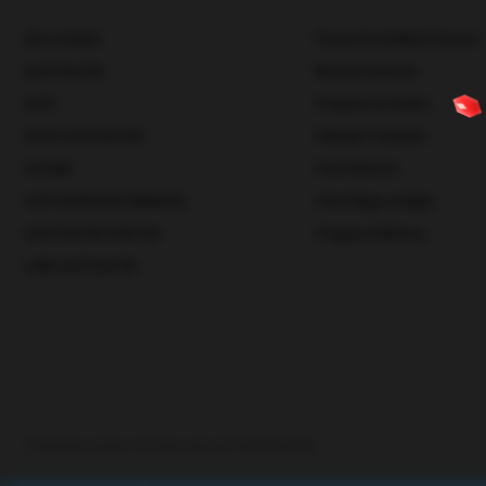
Slot Jackpot
Promo & Cashback Harian
SLOT GACOR
Bocoran & Event
SLOT
Program & Undian
SITUS SLOT GACOR
Metode Transaksi
SLOT88
Fitur Maxwin
SLOT GAMPANG MENANG
Fitur Mega Jackpot
SLOT GACOR HARI INI
Program Referral
LINK SLOT GACOR
© 2025 Slot Jackpot. All rights reserved. KOMPAK GENG