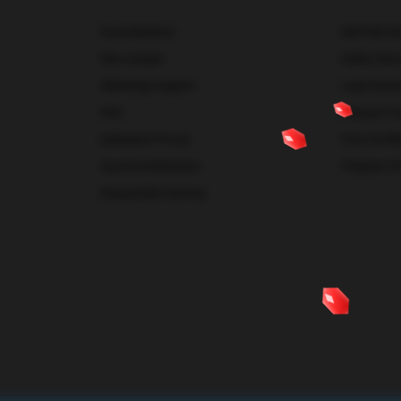
Pusat Bantuan
DAFTAR Slo
Slot Jackpot
Daftar Aku
WhatsApp Support
Lupa Passw
FAQ
Riwayat Tr
Kebijakan Privasi
Fitur Verifi
Syarat & Ketentuan
Program VI
Responsible Gaming