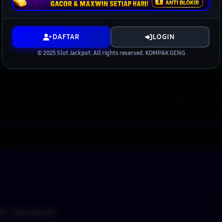
DAFTAR
LOGIN
dan terpercaya di Indonesia dengan pilihan permainan te
 hari ini?
© 2025 Slot Jackpot. All rights reserved. KOMPAK GENG
esmi seperti slot88 untuk menghadirkan permainan slot 
 transaksi via Bank dan E-wallet 24 jam nonstop tanpa ha
ik seperti Bonus Deposit Harian, Cashback Mingguan, Komi
 lewat perangkat smartphone, tablet, atau komputer Anda 
ot Jackpot