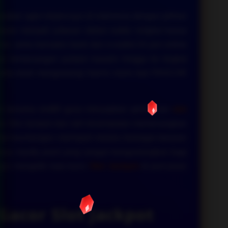
upakan agen terpercaya di indonesia dengan pilihan
pian menjadi jutawan dalam waktu singkat hanya
al, serta transaksi bank dan e-wallet 24 jam online
sasi kemenangan jackpot maxwin hingga ke tingkat
serta telah mengantongi lisensi resmi dari PAGCOR
er ternama slot88 guna menyajikan permainan
slot
ama Slot Jackpot dan raih kesempatan memenangkan
retan keuntungan melimpah melalui berbagai tawaran
onus loyalty point yang sangat menguntungkan bagi
gan mengetik kata kunci
Slot Jackpot
di pencarian
Gacor Slot Jackpot