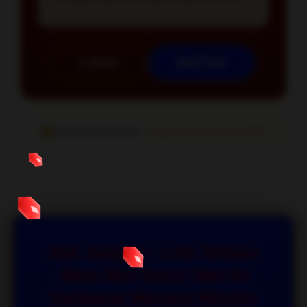
LOGIN
DAFTAR
Situs Slot Gacor Resmi :
Gampang Menang Terbaik 2026.
Layer Popup Close
Slot Jackpot : Link Terbaru
Situs Slot Gacor Hari Ini
Gampang Menang Maxwin