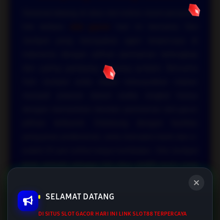
Selamat datang di situs slot online resmi penyedia
link terbaru
slot gacor
hari ini bersama Slot
Jackpot yang merupakan agen terpercaya di
indonesia dengan pilihan permainan terlengkap
dan paling gampang menang jackpot. Bersama
Slot Jackpot anda dapat mewujudkan impian
menjadi jutawan dalam waktu singkat hanya
dengan memainkan deretan permainan slot gacor
pilihan terfavorit. Didukung dengan fasilitas
pelayanan profesional, serta transaksi bank dan e-
wallet 24 jam online tanpa hambatan. Slot Jackpot
telah terbukti sebagai link situs slot88 resmi yang
konsisten memberikan sensasi kemenangan
jackpot maxwin hingga ke tingkat maksimal,
SELAMAT DATANG
lengkap dengan ketersediaan fitur VIP paling
DI SITUS SLOT GACOR HARI INI LINK SLOT88 TERPERCAYA
mutakhir untuk memanjakan seluruh member