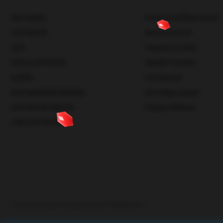
Slot Jackpot
Promo & Cashback Harian
SLOT GACOR
Bocoran & Event
SLOT
Program & Undian
SITUS SLOT GACOR
Metode Transaksi
SLOT88
Fitur Maxwin
SLOT GAMPANG MENANG
Fitur Mega Jackpot
SLOT GACOR HARI INI
Program Referral
LINK SLOT GACOR
© 2025 Slot Jackpot. All rights reserved. KOMPAK GENG