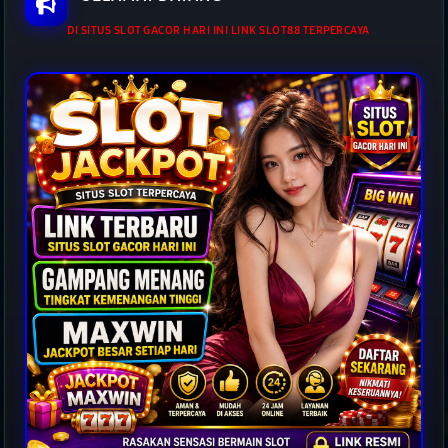
link terbaru
slot gacor
hari ini bersama Slot Jackpot yang mer
DI SITUS SLOT GACOR HARI INI LINK SLOT88 TERPERCAYA
g jackpot. Bersama Slot Jackpot anda dapat mewujudkan im
han terfavorit. Didukung dengan fasilitas pelayanan profesion
agai link situs slot88 resmi yang konsisten memberikan sen
paling mutakhir untuk memanjakan seluruh member setianya, 
 paling canggih saat ini.
tinggi, kami juga bekerja sama secara resmi dengan provid
capai 99.8%. Jadi jangan ragu lagi, segera bergabung bers
ran rupiah setiap hari. Kami selalu berkomitmen memberikan de
n, bonus cashback mingguan, bonus komisi rollingan, hingga b
 akses dengan sangat mudah dan praktis kapan saja cukup den
n komputer anda.
 Umum Seputar Situs Slot 