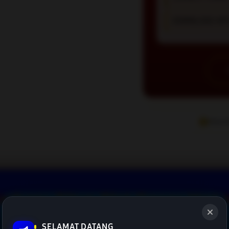
DOWNLOAD APK
Situs S
 Terbaru Situs Slot Gacor Har
Maxwin
SELAMAT DATANG