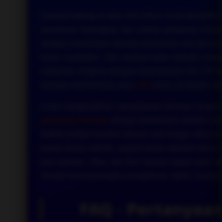
Selamat datang di situs slot online resmi penyedia 
permainan terlengkap dan paling gampang menan
dengan memainkan deretan permainan slot gacor pili
tanpa hambatan. Slot Jackpot telah terbukti seb
maksimal, lengkap dengan ketersediaan fitur VIP 
sebagai rekomendasi situs
slot
online terupdate dan
Untuk menghadirkan pengalaman bermain tingkat 
gampang menang
dengan persentase winrate men
hadiah jackpot bernilai ratusan juta hingga milia
promo bonus terbaik, seperti bonus deposit haria
para pemain. Situs slot Slot Jackpot dapat anda
Google lewat perangkat smartphone, tablet, maupu
FAQ - Pertanyaan