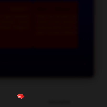
★★★★☆
Dewi L. — Makassar
★★★★★
at perlakuan
Akses situs slot gacor hari ini praktis banget.
B
mpah. Bonus
Cukup cari Slot Jackpot di Google lewat HP,
ck mingguan
langsung kebuka lancar tanpa lemot. Pilihan
J
game-nya juga lengkap banget.
y
Information