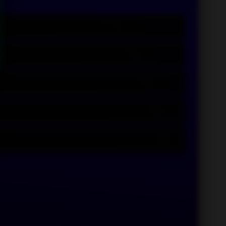
rlengkap. Situs ini dijamin aman karena telah
gacor hari ini gampang menang dengan winrate
mbatan, lengkap dengan fitur VIP untuk member
si Rollingan, hingga Bonus Loyalty Point.
akan menemukan link resmi kami.