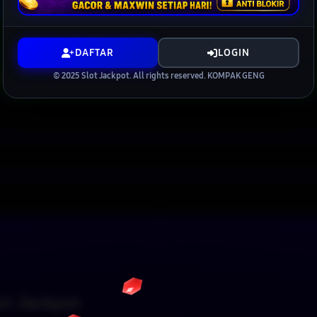
DAFTAR
LOGIN
dan terpercaya di Indonesia dengan pilihan permainan te
 hari ini?
© 2025 Slot Jackpot. All rights reserved. KOMPAK GENG
esmi seperti slot88 untuk menghadirkan permainan slot 
 transaksi via Bank dan E-wallet 24 jam nonstop tanpa ha
ik seperti Bonus Deposit Harian, Cashback Mingguan, Komi
 lewat perangkat smartphone, tablet, atau komputer Anda 
ot Jackpot