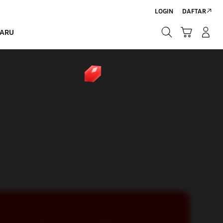
LOGIN
DAFTAR
Cari
Troli
Login/Sign-Up
BARU
Cari
pot : Link Terbaru Situs
acor Hari Ini Gampang
Menang Maxwin