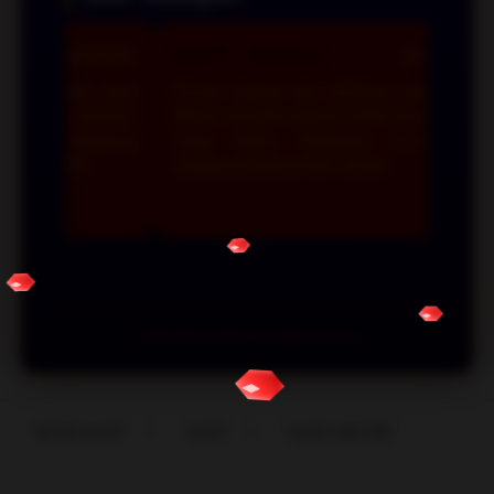
★★★★★
Budi P. — Surabaya
★★★★☆
ang menang yang
Proses deposit dan withdraw super cepat!
ate-nya beneran
Bebas transaksi pakai E-wallet 24 jam penuh
sebentar langsung
tanpa drama. Pelayanan CS-nya juga
me Slot88!
sangat profesional dan ramah.
© 2026 Slot Jackpot. All rights reserved.
SITUS SLOT
>
SLOT
>
SLOT GACOR