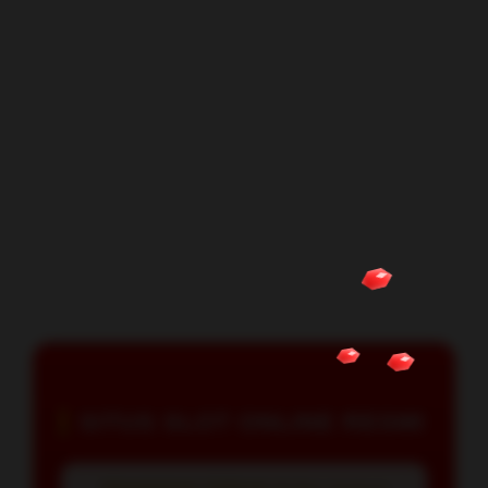
Slot Jackpot : Link
Terbaru Situs Slot Gacor
Hari Ini Gampang Menang
Maxwin
SITUS SLOT ONLINE RESMI