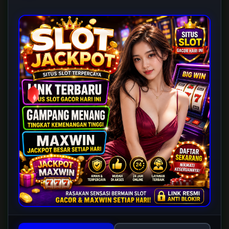
setianya, serta telah mengantongi lisensi resmi
dari PAGCOR sebagai rekomendasi situs
slot
online terupdate dan paling canggih saat ini.
Untuk menghadirkan pengalaman bermain tingkat
tinggi, kami juga bekerja sama secara resmi
dengan provider ternama slot88 guna menyajikan
permainan
slot gampang menang
dengan
persentase winrate mencapai 99.8%. Jadi jangan
ragu lagi, segera bergabung bersama Slot Jackpot
dan raih kesempatan memenangkan hadiah
jackpot bernilai ratusan juta hingga miliaran rupiah
setiap hari. Kami selalu berkomitmen memberikan
deretan keuntungan melimpah melalui berbagai
tawaran promo bonus terbaik, seperti bonus
deposit harian, bonus cashback mingguan, bonus