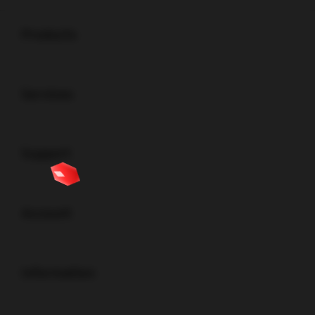
Buka
Footer Navigation
Products
Buka
Services
Buka
Support
Buka
Account
Buka
Information
Buka