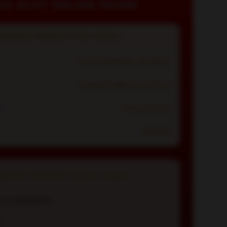
US SLOT ONLINE RESMI
AWARAN TERBAIK DI Slot Jackpot
98.9% GAMPANG JACKPOT
E-Wallet, QRIS, Bank Lokal
n
24 Jam Online
PAGCOR
ARAN TERBAIK DI Slot Jackpot
 8% (PGSOFT)