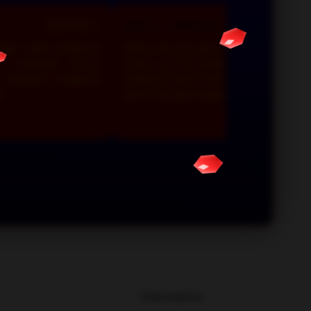
★★★★☆
Dewi L. — Makassar
★★★★★
pat perlakuan
Akses situs slot gacor hari ini praktis banget.
mpah. Bonus
Cukup cari Slot Jackpot di Google lewat HP,
ack mingguan
langsung kebuka lancar tanpa lemot. Pilihan
game-nya juga lengkap banget.
Information