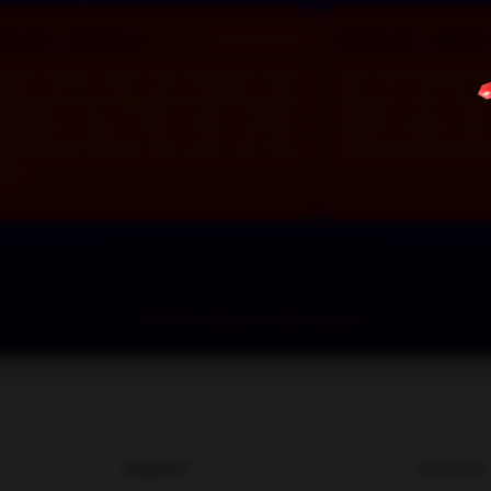
 — Bandung
★★★★★
Hendra W. — Medan
sensi resmi dari PAGCOR bikin
Fitur VIP mantap banget, da
 main. Nggak perlu khawatir soal
istimewa dan bonus meli
n dana atau data pribadi.
deposit harian dan cashb
d banget buat yang cari situs
selalu cair tepat waktu!
© 2026 Slot Jackpot. All rights reserved.
Support
Account