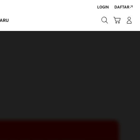
LOGIN
DAFTAR
Cari
Troli
Login/Sign-Up
BARU
Cari
pot : Link Terbaru Situs
acor Hari Ini Gampang
Menang Maxwin