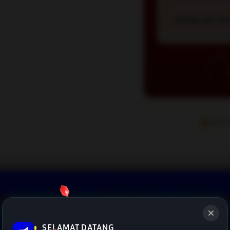
DOWNLOAD APK
Situs S
 Terbaru Situs Slot Gacor Har
Maxwin
SELAMAT DATANG