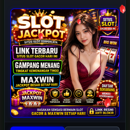
setianya, serta telah mengantongi lisensi resmi
dari PAGCOR sebagai rekomendasi situs
slot
online terupdate dan paling canggih saat ini.
Untuk menghadirkan pengalaman bermain tingkat
tinggi, kami juga bekerja sama secara resmi
dengan provider ternama slot88 guna menyajikan
permainan
slot gampang menang
dengan
persentase winrate mencapai 99.8%. Jadi jangan
ragu lagi, segera bergabung bersama Slot Jackpot
dan raih kesempatan memenangkan hadiah
jackpot bernilai ratusan juta hingga miliaran rupiah
setiap hari. Kami selalu berkomitmen memberikan
deretan keuntungan melimpah melalui berbagai
tawaran promo bonus terbaik, seperti bonus
deposit harian, bonus cashback mingguan, bonus