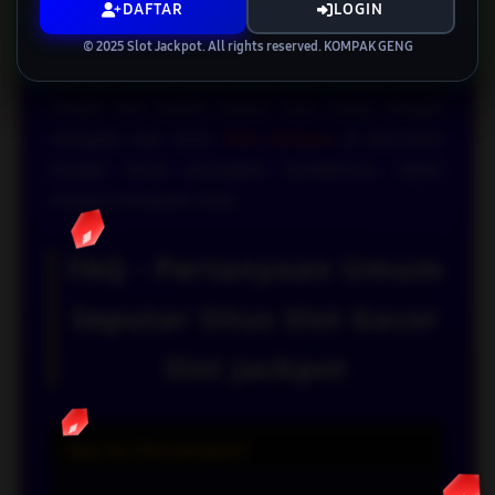
DAFTAR
LOGIN
komisi rollingan, hingga bonus loyalty point yang
sangat menguntungkan bagi para pemain. Situs
© 2025 Slot Jackpot. All rights reserved. KOMPAK GENG
slot Slot Jackpot dapat anda akses dengan sangat
mudah dan praktis kapan saja cukup dengan
mengetik kata kunci
Slot Jackpot
di pencarian
Google lewat perangkat smartphone, tablet,
maupun komputer anda.
FAQ - Pertanyaan Umum
Seputar Situs Slot Gacor
Slot Jackpot
Apa itu Slot Jackpot?