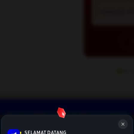
DOWNLOAD APK
Situs S
 Terbaru Situs Slot Gacor Har
Maxwin
SELAMAT DATANG