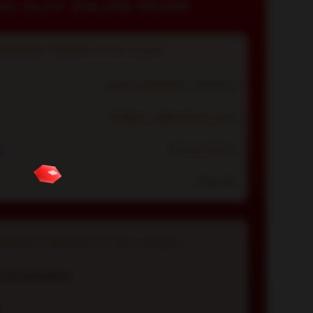
US SLOT ONLINE RESMI
AWARAN TERBAIK DI Slot Jackpot
98.9% GAMPANG JACKPOT
E-Wallet, QRIS, Bank Lokal
n
24 Jam Online
PAGCOR
ARAN TERBAIK DI Slot Jackpot
 8% (PGSOFT)