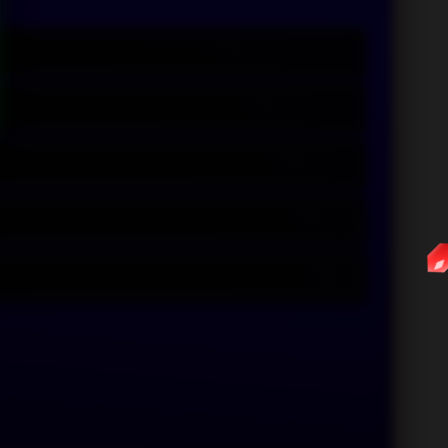
rlengkap. Situs ini dijamin aman karena telah
gacor hari ini gampang menang dengan winrate
mbatan, lengkap dengan fitur VIP untuk member
si Rollingan, hingga Bonus Loyalty Point.
akan menemukan link resmi kami.