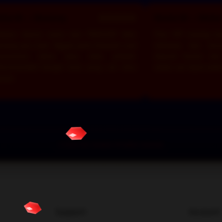
 — Bandung
★★★★★
Hendra W. — Medan
isensi resmi dari PAGCOR bikin
Fitur VIP mantap banget, da
s main. Nggak perlu khawatir soal
istimewa dan bonus meli
n dana atau data pribadi.
deposit harian dan cashb
ed banget buat yang cari situs
selalu cair tepat waktu!
© 2026 Slot Jackpot. All rights reserved.
Support
Account