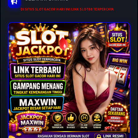
link terbaru
slot gacor
hari ini bersama Slot Jackpot yang mer
DI SITUS SLOT GACOR HARI INI LINK SLOT88 TERPERCAYA
g jackpot. Bersama Slot Jackpot anda dapat mewujudkan im
han terfavorit. Didukung dengan fasilitas pelayanan profesion
agai link situs slot88 resmi yang konsisten memberikan sen
paling mutakhir untuk memanjakan seluruh member setianya, 
 paling canggih saat ini.
tinggi, kami juga bekerja sama secara resmi dengan provid
capai 99.8%. Jadi jangan ragu lagi, segera bergabung bers
ran rupiah setiap hari. Kami selalu berkomitmen memberikan de
n, bonus cashback mingguan, bonus komisi rollingan, hingga b
 akses dengan sangat mudah dan praktis kapan saja cukup den
n komputer anda.
 Umum Seputar Situs Slot 