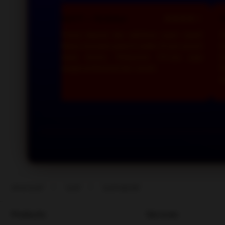
★★
Budi P. — Surabaya
★★★★☆
Siska M.
yang
Proses deposit dan withdraw super cepat!
Sistem l
eran
Bebas transaksi pakai E-wallet 24 jam penuh
tenang pa
sung
tanpa drama. Pelayanan CS-nya juga
keamana
sangat profesional dan ramah.
Recomend
aman.
SITUS SLOT
>
SLOT
>
SLOT GACOR
Footer Navigation
Products
Services