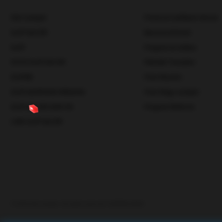
Slot Jackpot
Promo & Cashback Harian
SLOT GACOR
Bocoran & Event
SLOT
Program & Undian
SITUS SLOT GACOR
Metode Transaksi
SLOT88
Fitur Maxwin
SLOT GAMPANG MENANG
Fitur Mega Jackpot
SLOT GACOR HARI INI
Program Referral
LINK SLOT GACOR
© 2025 Slot Jackpot. All rights reserved. KOMPAK GENG