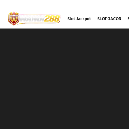
Skip
to
content
Slot Jackpot
SLOT GACOR