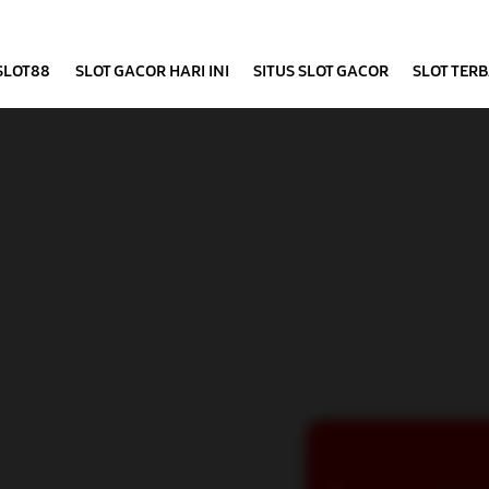
SLOT88
SLOT GACOR HARI INI
SITUS SLOT GACOR
SLOT TER
Slot Jack
Slot G