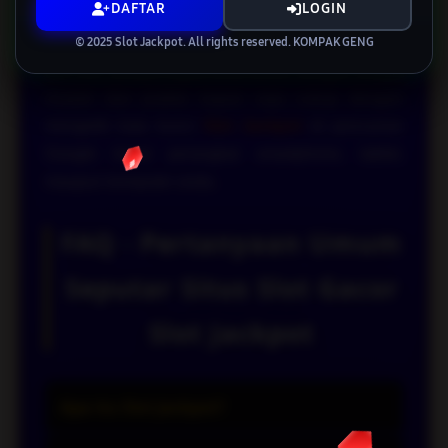
DAFTAR
LOGIN
komisi rollingan, hingga bonus loyalty point yang
sangat menguntungkan bagi para pemain. Situs
© 2025 Slot Jackpot. All rights reserved. KOMPAK GENG
slot Slot Jackpot dapat anda akses dengan sangat
mudah dan praktis kapan saja cukup dengan
mengetik kata kunci
Slot Jackpot
di pencarian
Google lewat perangkat smartphone, tablet,
maupun komputer anda.
FAQ - Pertanyaan Umum
Seputar Situs Slot Gacor
Slot Jackpot
Apa itu Slot Jackpot?