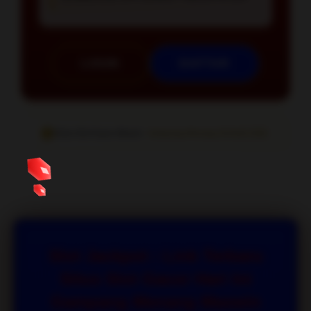
LOGIN
DAFTAR
Situs Slot Gacor Resmi :
Gampang Menang Terbaik 2026.
Layer Popup Close
Slot Jackpot : Link Terbaru
Situs Slot Gacor Hari Ini
Gampang Menang Maxwin