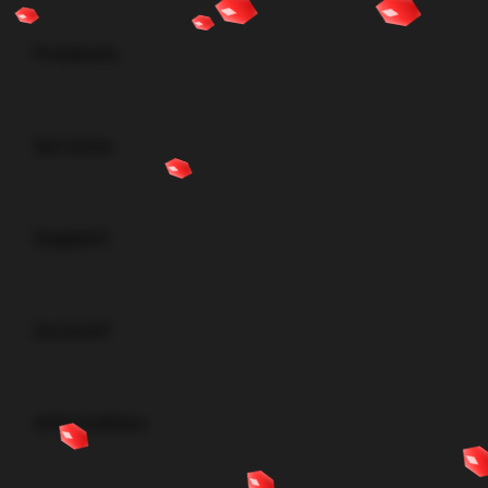
Buka
Footer Navigation
Products
Buka
Services
Buka
Support
Buka
Account
Buka
Information
Buka