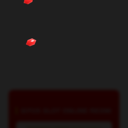
Slot Jackpot : Link
Terbaru Situs Slot Gacor
Hari Ini Gampang Menang
Maxwin
SITUS SLOT ONLINE RESMI