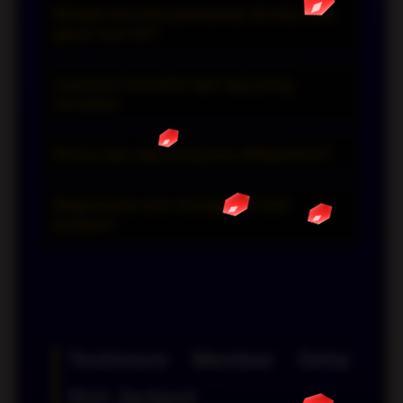
Slot Jackpot adalah situs slot online resmi
Berapa winrate permainan di situs slot
dan terpercaya di Indonesia dengan
gacor hari ini?
pilihan permainan terlengkap. Situs ini
Slot Jackpot bekerja sama dengan provider
dijamin aman karena telah mengantongi
Layanan transaksi apa saja yang
resmi seperti slot88 untuk menghadirkan
lisensi resmi PAGCOR.
tersedia?
permainan slot gacor hari ini gampang
Tersedia layanan pelanggan profesional
menang dengan winrate hingga 99.8%.
Bonus apa saja yang bisa didapatkan?
serta transaksi via Bank dan E-wallet 24
jam nonstop tanpa hambatan, lengkap
Pemain dapat menikmati berbagai promo
Bagaimana cara mengakses Slot
dengan fitur VIP untuk member setia.
menarik seperti Bonus Deposit Harian,
Jackpot?
Cashback Mingguan, Komisi Rollingan,
Cukup ketik Slot Jackpot di pencarian
hingga Bonus Loyalty Point.
Google lewat perangkat smartphone,
tablet, atau komputer Anda akan
menemukan link resmi kami.
Testimoni Member Setia
Slot Jackpot