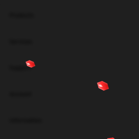
Buka
Footer Navigation
Products
Buka
Services
Buka
Support
Buka
Account
Buka
Information
Buka