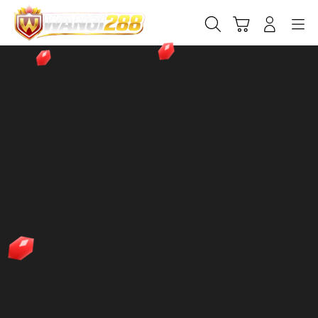
Skip
to
Cari
Troli
Login
Navigation
content