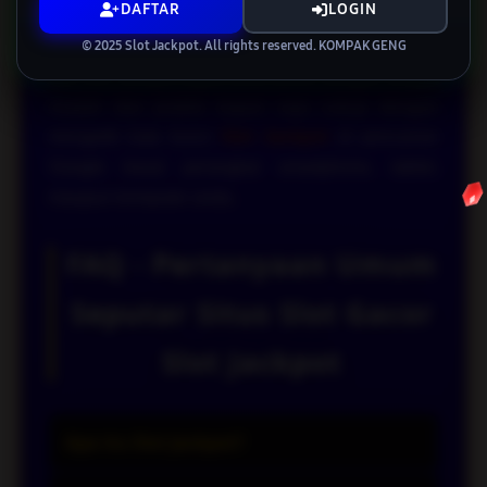
DAFTAR
LOGIN
komisi rollingan, hingga bonus loyalty point yang
sangat menguntungkan bagi para pemain. Situs
© 2025 Slot Jackpot. All rights reserved. KOMPAK GENG
slot Slot Jackpot dapat anda akses dengan sangat
mudah dan praktis kapan saja cukup dengan
mengetik kata kunci
Slot Jackpot
di pencarian
Google lewat perangkat smartphone, tablet,
maupun komputer anda.
FAQ - Pertanyaan Umum
Seputar Situs Slot Gacor
Slot Jackpot
Apa itu Slot Jackpot?