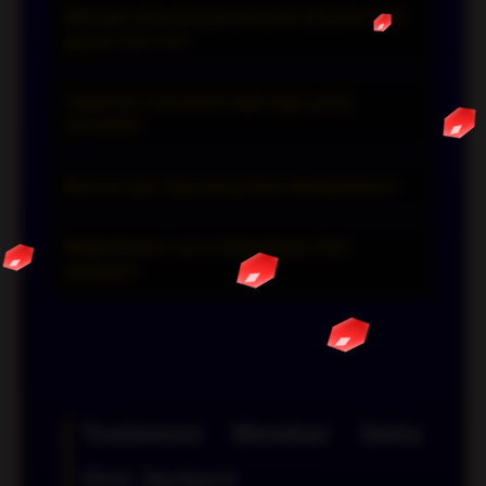
Slot Jackpot adalah situs slot online resmi
Berapa winrate permainan di situs slot
dan terpercaya di Indonesia dengan
gacor hari ini?
pilihan permainan terlengkap. Situs ini
Slot Jackpot bekerja sama dengan provider
dijamin aman karena telah mengantongi
Layanan transaksi apa saja yang
resmi seperti slot88 untuk menghadirkan
lisensi resmi PAGCOR.
tersedia?
permainan slot gacor hari ini gampang
Tersedia layanan pelanggan profesional
menang dengan winrate hingga 99.8%.
Bonus apa saja yang bisa didapatkan?
serta transaksi via Bank dan E-wallet 24
jam nonstop tanpa hambatan, lengkap
Pemain dapat menikmati berbagai promo
Bagaimana cara mengakses Slot
dengan fitur VIP untuk member setia.
menarik seperti Bonus Deposit Harian,
Jackpot?
Cashback Mingguan, Komisi Rollingan,
Cukup ketik Slot Jackpot di pencarian
hingga Bonus Loyalty Point.
Google lewat perangkat smartphone,
tablet, atau komputer Anda akan
menemukan link resmi kami.
Testimoni Member Setia
Slot Jackpot