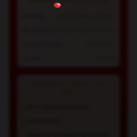
PENAWARAN TERBAIK DI Slot Jackpot
🔥
Win Rate
98.9% GAMPANG JACKPOT
💳
Sistem Deposit
E-Wallet, QRIS, Bank Lokal
⚡
Layanan Pelanggan
24 Jam Online
📱
Lisensi
PAGCOR
PENAWARAN TERBAIK DI Slot
Jackpot
BONUS DEPOSIT 8% (PGSOFT)
LOYALTY POINT
DOWNLOAD APK BONUS FREESPIN 20X