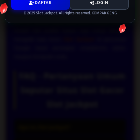
DAFTAR
LOGIN
komisi rollingan, hingga bonus loyalty point yang
sangat menguntungkan bagi para pemain. Situs
© 2025 Slot Jackpot. All rights reserved. KOMPAK GENG
slot Slot Jackpot dapat anda akses dengan sangat
mudah dan praktis kapan saja cukup dengan
mengetik kata kunci
Slot Jackpot
di pencarian
Google lewat perangkat smartphone, tablet,
maupun komputer anda.
FAQ - Pertanyaan Umum
Seputar Situs Slot Gacor
Slot Jackpot
Apa itu Slot Jackpot?