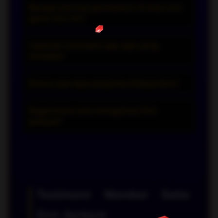
Slot Jackpot adalah situs slot online resmi
Berapa winrate permainan di situs slot
dan terpercaya di Indonesia dengan
gacor hari ini?
pilihan permainan terlengkap. Situs ini
Slot Jackpot bekerja sama dengan provider
dijamin aman karena telah mengantongi
Layanan transaksi apa saja yang
resmi seperti slot88 untuk menghadirkan
lisensi resmi PAGCOR.
tersedia?
permainan slot gacor hari ini gampang
Tersedia layanan pelanggan profesional
menang dengan winrate hingga 99.8%.
Bonus apa saja yang bisa didapatkan?
serta transaksi via Bank dan E-wallet 24
jam nonstop tanpa hambatan, lengkap
Pemain dapat menikmati berbagai promo
Bagaimana cara mengakses Slot
dengan fitur VIP untuk member setia.
menarik seperti Bonus Deposit Harian,
Jackpot?
Cashback Mingguan, Komisi Rollingan,
Cukup ketik Slot Jackpot di pencarian
hingga Bonus Loyalty Point.
Google lewat perangkat smartphone,
tablet, atau komputer Anda akan
menemukan link resmi kami.
Testimoni Member Setia
Slot Jackpot