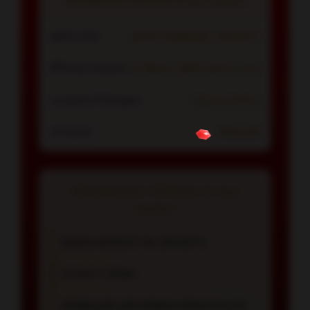
PENAWARAN TERBAIK DI Slot Jackpot
🔥
Win Rate
98.9% GAMPANG JACKPOT
💳
Sistem Deposit
E-Wallet, QRIS, Bank Lokal
⚡
Layanan Pelanggan
24 Jam Online
📱
Lisensi
PAGCOR
PENAWARAN TERBAIK DI Slot
Jackpot
BONUS DEPOSIT 8% (PGSOFT)
LOYALTY POINT
DOWNLOAD APK BONUS FREESPIN 20X