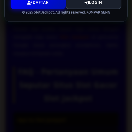
DAFTAR
LOGIN
komisi rollingan, hingga bonus loyalty point yang
sangat menguntungkan bagi para pemain. Situs
© 2025 Slot Jackpot. All rights reserved. KOMPAK GENG
slot Slot Jackpot dapat anda akses dengan sangat
mudah dan praktis kapan saja cukup dengan
mengetik kata kunci
Slot Jackpot
di pencarian
Google lewat perangkat smartphone, tablet,
maupun komputer anda.
FAQ - Pertanyaan Umum
Seputar Situs Slot Gacor
Slot Jackpot
Apa itu Slot Jackpot?