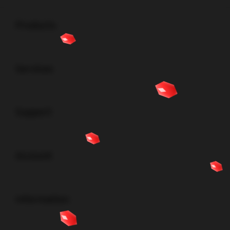
Buka
Footer Navigation
Products
Buka
Services
Buka
Support
Buka
Account
Buka
Information
Buka