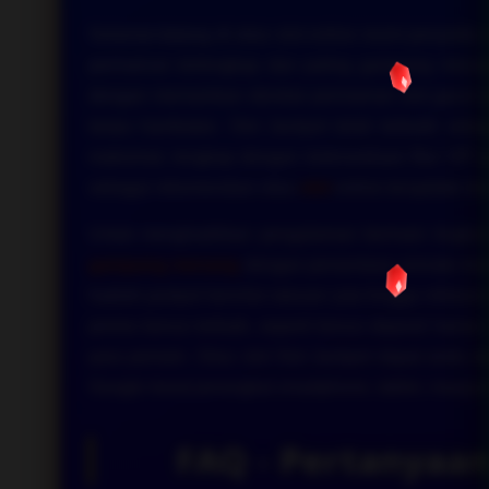
Selamat datang di situs slot online resmi penyedia 
permainan terlengkap dan paling gampang menan
dengan memainkan deretan permainan slot gacor pili
tanpa hambatan. Slot Jackpot telah terbukti seb
maksimal, lengkap dengan ketersediaan fitur VIP 
sebagai rekomendasi situs
slot
online terupdate dan
Untuk menghadirkan pengalaman bermain tingkat 
gampang menang
dengan persentase winrate men
hadiah jackpot bernilai ratusan juta hingga milia
promo bonus terbaik, seperti bonus deposit haria
para pemain. Situs slot Slot Jackpot dapat anda
Google lewat perangkat smartphone, tablet, maupu
FAQ - Pertanyaan