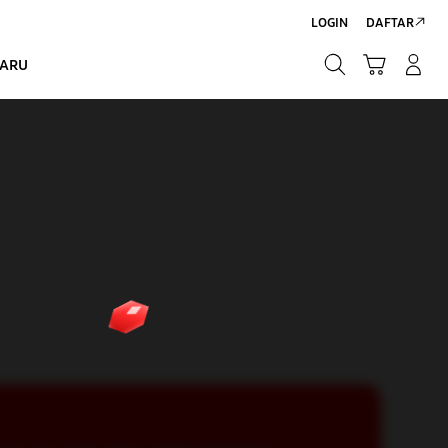
LOGIN
DAFTAR
Cari
Troli
Login/Sign-Up
BARU
Cari
pot : Link Terbaru Situs
acor Hari Ini Gampang
Menang Maxwin