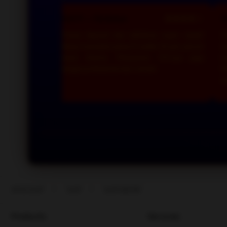
★★
Budi P. — Surabaya
★★★★☆
Siska M
yang
Proses deposit dan withdraw super cepat!
Sistem l
eran
Bebas transaksi pakai E-wallet 24 jam penuh
tenang pa
gsung
tanpa drama. Pelayanan CS-nya juga
keamana
sangat profesional dan ramah.
Recomend
aman.
SITUS SLOT
>
SLOT
>
SLOT GACOR
Footer Navigation
Products
Services