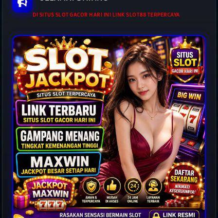
link terbaru
slot gacor
hari ini bersama Slot Jackpot yang mer
DI SITUS SLOT GACOR HARI INI LINK SLOT88 TERPERCAYA
g jackpot. Bersama Slot Jackpot anda dapat mewujudkan im
han terfavorit. Didukung dengan fasilitas pelayanan profesion
agai link situs slot88 resmi yang konsisten memberikan sen
paling mutakhir untuk memanjakan seluruh member setianya, 
 paling canggih saat ini.
tinggi, kami juga bekerja sama secara resmi dengan provid
capai 99.8%. Jadi jangan ragu lagi, segera bergabung bers
ran rupiah setiap hari. Kami selalu berkomitmen memberikan de
n, bonus cashback mingguan, bonus komisi rollingan, hingga b
 akses dengan sangat mudah dan praktis kapan saja cukup den
n komputer anda.
 Umum Seputar Situs Slot 