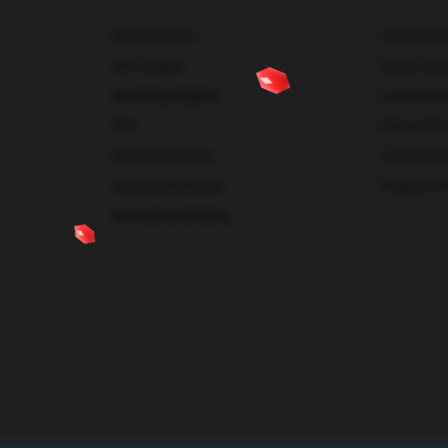
Pusat Bantuan
DAFTAR Slo
Slot Jackpot
Daftar Aku
WhatsApp Support
Lupa Passw
FAQ
Riwayat Tr
Kebijakan Privasi
Fitur Verifi
Syarat & Ketentuan
Program VI
Responsible Gaming