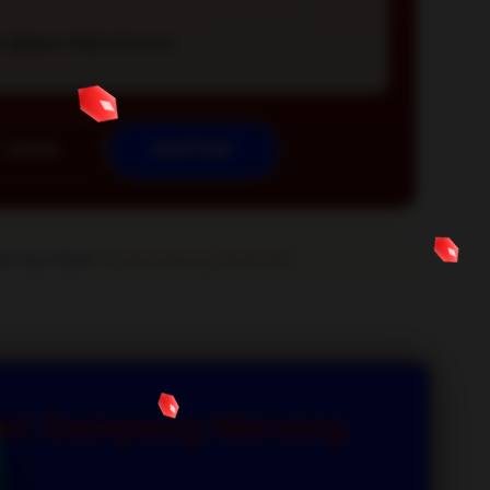
 BONUS FREESPIN 20X
LOGIN
DAFTAR
lot Gacor Resmi :
Gampang Menang Terbaik 2026.
i Ini Gampang Menang