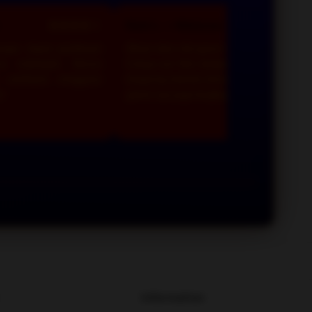
★★★★☆
Dewi L. — Makassar
★★★★★
apat perlakuan
Akses situs slot gacor hari ini praktis banget.
impah. Bonus
Cukup cari Slot Jackpot di Google lewat HP,
ack mingguan
langsung kebuka lancar tanpa lemot. Pilihan
game-nya juga lengkap banget.
Information