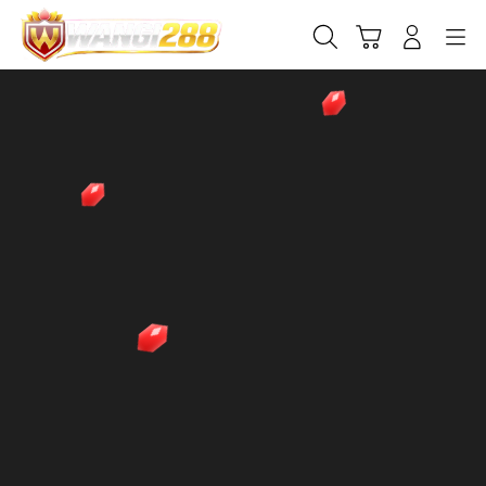
Skip
to
Cari
Troli
Login
Navigation
content