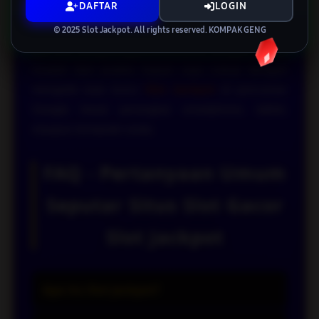
DAFTAR
LOGIN
komisi rollingan, hingga bonus loyalty point yang
sangat menguntungkan bagi para pemain. Situs
© 2025 Slot Jackpot. All rights reserved. KOMPAK GENG
slot Slot Jackpot dapat anda akses dengan sangat
mudah dan praktis kapan saja cukup dengan
mengetik kata kunci
Slot Jackpot
di pencarian
Google lewat perangkat smartphone, tablet,
maupun komputer anda.
FAQ - Pertanyaan Umum
Seputar Situs Slot Gacor
Slot Jackpot
Apa itu Slot Jackpot?