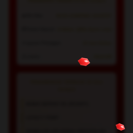
PENAWARAN TERBAIK DI Slot Jackpot
🔥
Win Rate
98.9% GAMPANG JACKPOT
💳
Sistem Deposit
E-Wallet, QRIS, Bank Lokal
⚡
Layanan Pelanggan
24 Jam Online
📱
Lisensi
PAGCOR
PENAWARAN TERBAIK DI Slot
Jackpot
BONUS DEPOSIT 8% (PGSOFT)
LOYALTY POINT
DOWNLOAD APK BONUS FREESPIN 20X