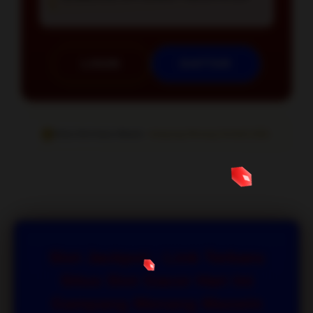
LOGIN
DAFTAR
Situs Slot Gacor Resmi :
Gampang Menang Terbaik 2026.
Layer Popup Close
Slot Jackpot : Link Terbaru
Situs Slot Gacor Hari Ini
Gampang Menang Maxwin