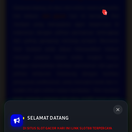
Selamat datang di situs slot online resmi penyedia
link terbaru
slot gacor
hari ini bersama Slot
Jackpot yang merupakan agen terpercaya di
indonesia dengan pilihan permainan terlengkap
dan paling gampang menang jackpot. Bersama
Slot Jackpot anda dapat mewujudkan impian
menjadi jutawan dalam waktu singkat hanya
dengan memainkan deretan permainan slot gacor
pilihan terfavorit. Didukung dengan fasilitas
pelayanan profesional, serta transaksi bank dan e-
wallet 24 jam online tanpa hambatan. Slot Jackpot
telah terbukti sebagai link situs slot88 resmi yang
konsisten memberikan sensasi kemenangan
jackpot maxwin hingga ke tingkat maksimal,
SELAMAT DATANG
lengkap dengan ketersediaan fitur VIP paling
DI SITUS SLOT GACOR HARI INI LINK SLOT88 TERPERCAYA
mutakhir untuk memanjakan seluruh member