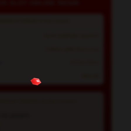
US SLOT ONLINE RESMI
AWARAN TERBAIK DI Slot Jackpot
98.9% GAMPANG JACKPOT
E-Wallet, QRIS, Bank Lokal
n
24 Jam Online
PAGCOR
ARAN TERBAIK DI Slot Jackpot
 8% (PGSOFT)