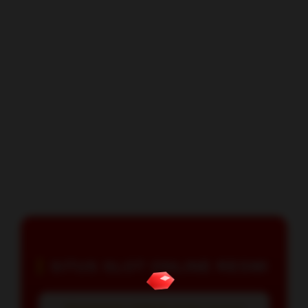
Slot Jackpot : Link
Terbaru Situs Slot Gacor
Hari Ini Gampang Menang
Maxwin
SITUS SLOT ONLINE RESMI