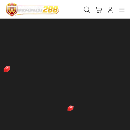
Skip
to
Cari
Troli
Login
Navigation
content