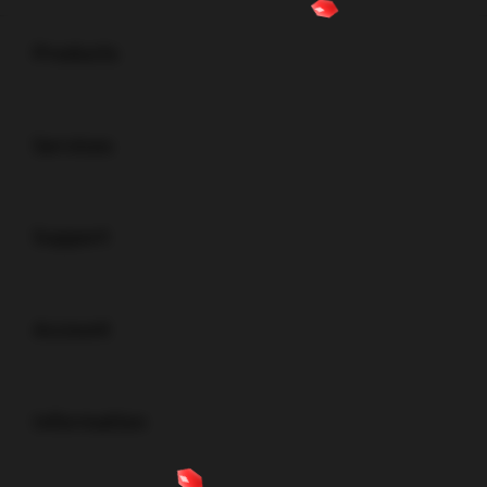
Buka
Footer Navigation
Products
Buka
Services
Buka
Support
Buka
Account
Buka
Information
Buka