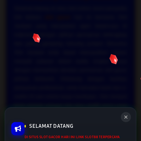
Selamat datang di situs slot online resmi penyedia
link terbaru
slot gacor
hari ini bersama Slot
Jackpot yang merupakan agen terpercaya di
indonesia dengan pilihan permainan terlengkap
dan paling gampang menang jackpot. Bersama
Slot Jackpot anda dapat mewujudkan impian
menjadi jutawan dalam waktu singkat hanya
dengan memainkan deretan permainan slot gacor
pilihan terfavorit. Didukung dengan fasilitas
pelayanan profesional, serta transaksi bank dan e-
wallet 24 jam online tanpa hambatan. Slot Jackpot
telah terbukti sebagai link situs slot88 resmi yang
konsisten memberikan sensasi kemenangan
jackpot maxwin hingga ke tingkat maksimal,
SELAMAT DATANG
lengkap dengan ketersediaan fitur VIP paling
DI SITUS SLOT GACOR HARI INI LINK SLOT88 TERPERCAYA
mutakhir untuk memanjakan seluruh member