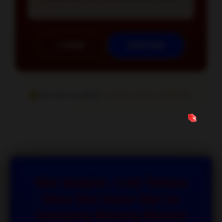
LOGIN
DAFTAR
Situs Slot Gacor Resmi :
Gampang Menang Terbaik 2026.
Layer Popup Close
Slot Jackpot : Link Terbaru
Situs Slot Gacor Hari Ini
Gampang Menang Maxwin