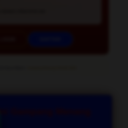
 BONUS FREESPIN 20X
LOGIN
DAFTAR
lot Gacor Resmi :
Gampang Menang Terbaik 2026.
i Ini Gampang Menang