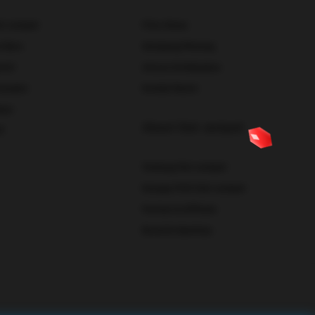
t Jackpot
Fitur Akses
n Baru
Gampang Menang
ord
Aturan & Kebijakan
ansaksi
Kontak Resmi
kasi
About Slot Jackpot
P
Tentang Slot Jackpot
Kenapa Pilih Slot Jackpot
Partner & Affiliate
Brand & Identitas