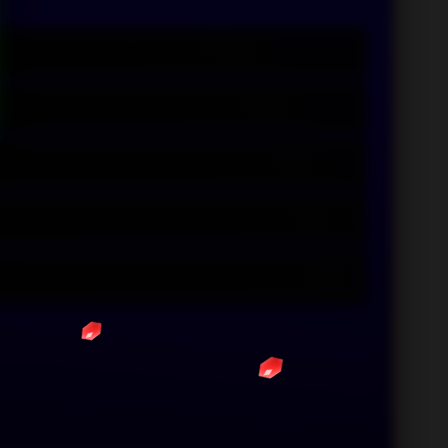
rlengkap. Situs ini dijamin aman karena telah
gacor hari ini gampang menang dengan winrate
mbatan, lengkap dengan fitur VIP untuk member
si Rollingan, hingga Bonus Loyalty Point.
akan menemukan link resmi kami.