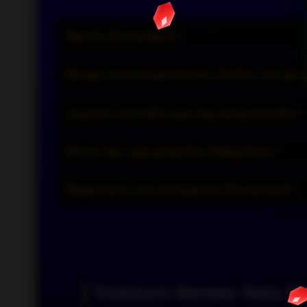
Apa itu Slot Jackpot?
Slot Jackpot adalah situs slot online resmi 
Berapa winrate permainan di situs slot gacor
mengantongi lisensi resmi PAGCOR.
Slot Jackpot bekerja sama dengan provider r
Layanan transaksi apa saja yang tersedia?
hingga 99.8%.
Tersedia layanan pelanggan profesional serta
Bonus apa saja yang bisa didapatkan?
setia.
Pemain dapat menikmati berbagai promo menar
Bagaimana cara mengakses Slot Jackpot?
Cukup ketik Slot Jackpot di pencarian Google
Testimoni Member Setia Sl