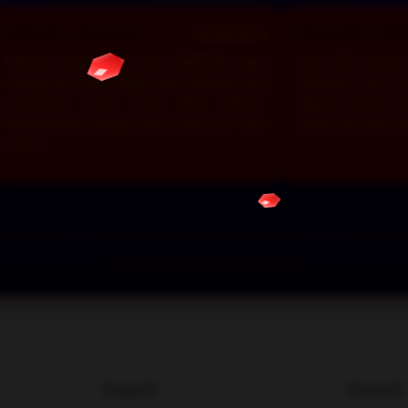
a M. — Bandung
★★★★★
Hendra W. — Medan
em lisensi resmi dari PAGCOR bikin
Fitur VIP mantap banget
g pas main. Nggak perlu khawatir soal
istimewa dan bonus 
anan dana atau data pribadi.
deposit harian dan c
mended banget buat yang cari situs
selalu cair tepat waktu!
.
© 2026 Slot Jackpot. All rights reserved.
Support
Account