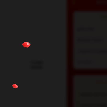
SIT
PEN
🔥
Win Rate
💳
Sistem Deposit
⚡
Layanan Pelangga
📱
Lisensi
+4 lebih
banyak
PENAW
BONUS DEPOSIT
LOYALTY POINT