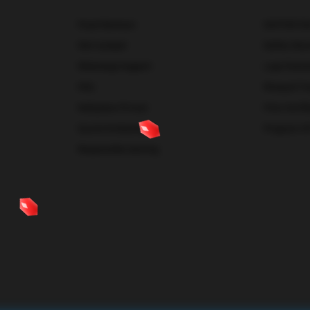
Pusat Bantuan
DAFTAR Slo
Slot Jackpot
Daftar Aku
WhatsApp Support
Lupa Passw
FAQ
Riwayat Tr
Kebijakan Privasi
Fitur Verifi
Syarat & Ketentuan
Program VI
Responsible Gaming