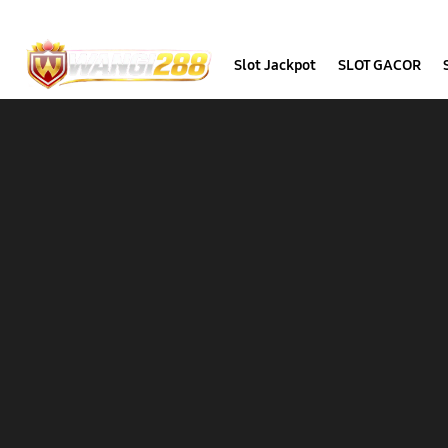
Skip
to
content
Slot Jackpot
SLOT GACOR