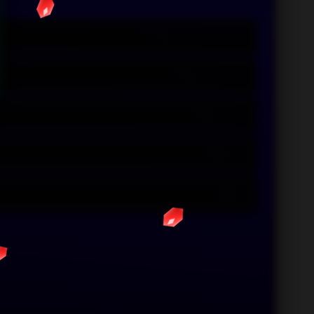
rlengkap. Situs ini dijamin aman karena telah
gacor hari ini gampang menang dengan winrate
mbatan, lengkap dengan fitur VIP untuk member
si Rollingan, hingga Bonus Loyalty Point.
akan menemukan link resmi kami.