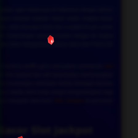
upakan agen terpercaya di indonesia dengan pilihan
pian menjadi jutawan dalam waktu singkat hanya
al, serta transaksi bank dan e-wallet 24 jam online
sasi kemenangan jackpot maxwin hingga ke tingkat
serta telah mengantongi lisensi resmi dari PAGCOR
er ternama slot88 guna menyajikan permainan
slot
ama Slot Jackpot dan raih kesempatan memenangkan
retan keuntungan melimpah melalui berbagai tawaran
onus loyalty point yang sangat menguntungkan bagi
gan mengetik kata kunci
Slot Jackpot
di pencarian
Gacor Slot Jackpot