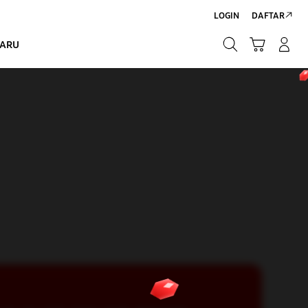
LOGIN
DAFTAR
Cari
Troli
Login/Sign-Up
BARU
Cari
pot : Link Terbaru Situs
acor Hari Ini Gampang
Menang Maxwin