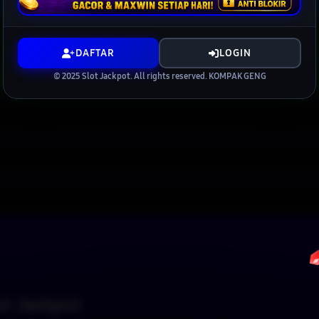
DAFTAR
LOGIN
dan terpercaya di Indonesia dengan pilihan permainan te
 hari ini?
© 2025 Slot Jackpot. All rights reserved. KOMPAK GENG
esmi seperti slot88 untuk menghadirkan permainan slot 
 transaksi via Bank dan E-wallet 24 jam nonstop tanpa ha
ik seperti Bonus Deposit Harian, Cashback Mingguan, Komi
 lewat perangkat smartphone, tablet, atau komputer Anda 
ot Jackpot