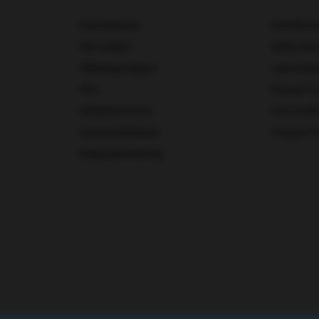
Pusat Bantuan
DAFTAR Slo
Slot Jackpot
Daftar Aku
WhatsApp Support
Lupa Passw
FAQ
Riwayat Tr
Kebijakan Privasi
Fitur Verifi
Syarat & Ketentuan
Program VI
Responsible Gaming