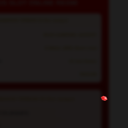
US SLOT ONLINE RESMI
AWARAN TERBAIK DI Slot Jackpot
98.9% GAMPANG JACKPOT
E-Wallet, QRIS, Bank Lokal
n
24 Jam Online
PAGCOR
ARAN TERBAIK DI Slot Jackpot
 8% (PGSOFT)