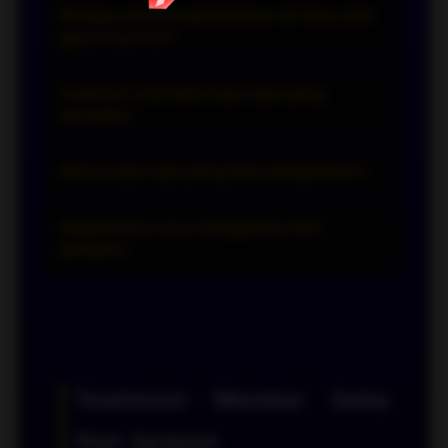
Slot Jackpot adalah situs slot online resmi
Berapa winrate permainan di situs slot
dan terpercaya di Indonesia dengan
gacor hari ini?
pilihan permainan terlengkap. Situs ini
Slot Jackpot bekerja sama dengan provider
dijamin aman karena telah mengantongi
Layanan transaksi apa saja yang
resmi seperti slot88 untuk menghadirkan
lisensi resmi PAGCOR.
tersedia?
permainan slot gacor hari ini gampang
Tersedia layanan pelanggan profesional
menang dengan winrate hingga 99.8%.
Bonus apa saja yang bisa didapatkan?
serta transaksi via Bank dan E-wallet 24
jam nonstop tanpa hambatan, lengkap
Pemain dapat menikmati berbagai promo
Bagaimana cara mengakses Slot
dengan fitur VIP untuk member setia.
menarik seperti Bonus Deposit Harian,
Jackpot?
Cashback Mingguan, Komisi Rollingan,
Cukup ketik Slot Jackpot di pencarian
hingga Bonus Loyalty Point.
Google lewat perangkat smartphone,
tablet, atau komputer Anda akan
menemukan link resmi kami.
Testimoni Member Setia
Slot Jackpot