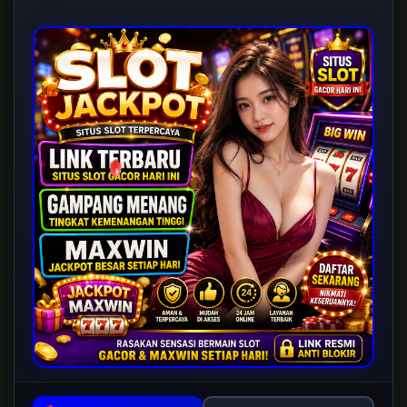
setianya, serta telah mengantongi lisensi resmi
dari PAGCOR sebagai rekomendasi situs
slot
online terupdate dan paling canggih saat ini.
Untuk menghadirkan pengalaman bermain tingkat
tinggi, kami juga bekerja sama secara resmi
dengan provider ternama slot88 guna menyajikan
permainan
slot gampang menang
dengan
persentase winrate mencapai 99.8%. Jadi jangan
ragu lagi, segera bergabung bersama Slot Jackpot
dan raih kesempatan memenangkan hadiah
jackpot bernilai ratusan juta hingga miliaran rupiah
setiap hari. Kami selalu berkomitmen memberikan
deretan keuntungan melimpah melalui berbagai
tawaran promo bonus terbaik, seperti bonus
deposit harian, bonus cashback mingguan, bonus