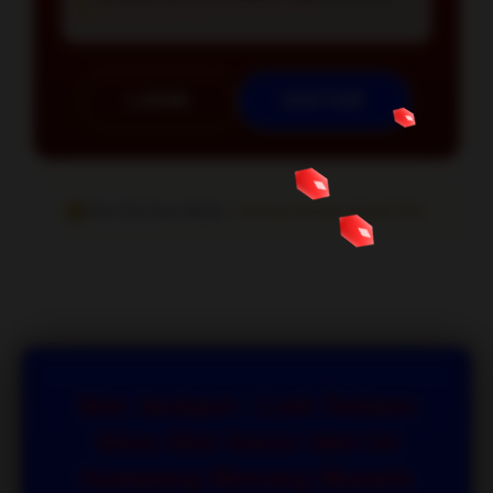
LOGIN
DAFTAR
Situs Slot Gacor Resmi :
Gampang Menang Terbaik 2026.
Layer Popup Close
Slot Jackpot : Link Terbaru
Situs Slot Gacor Hari Ini
Gampang Menang Maxwin