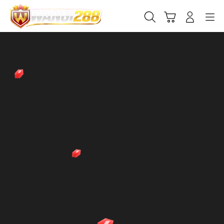
Skip
to
Cari
Troli
Login
Navigation
content