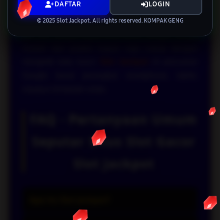
DAFTAR
LOGIN
komisi rollingan, hingga bonus loyalty point yang
sangat menguntungkan bagi para pemain. Situs
© 2025 Slot Jackpot. All rights reserved. KOMPAK GENG
slot Slot Jackpot dapat anda akses dengan sangat
mudah dan praktis kapan saja cukup dengan
mengetik kata kunci
Slot Jackpot
di pencarian
Google lewat perangkat smartphone, tablet,
maupun komputer anda.
FAQ - Pertanyaan Umum
Seputar Situs Slot Gacor
Slot Jackpot
Apa itu Slot Jackpot?