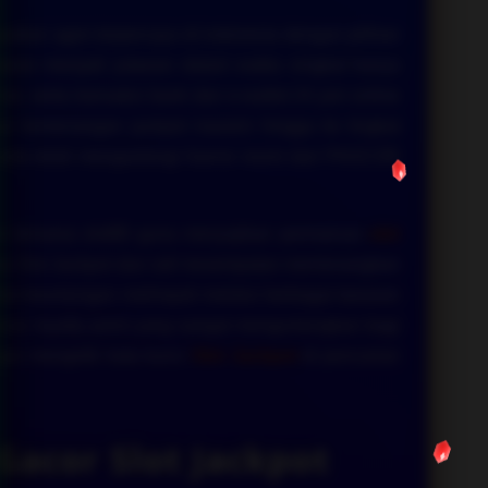
upakan agen terpercaya di indonesia dengan pilihan
pian menjadi jutawan dalam waktu singkat hanya
al, serta transaksi bank dan e-wallet 24 jam online
sasi kemenangan jackpot maxwin hingga ke tingkat
serta telah mengantongi lisensi resmi dari PAGCOR
er ternama slot88 guna menyajikan permainan
slot
ama Slot Jackpot dan raih kesempatan memenangkan
retan keuntungan melimpah melalui berbagai tawaran
onus loyalty point yang sangat menguntungkan bagi
gan mengetik kata kunci
Slot Jackpot
di pencarian
Gacor Slot Jackpot