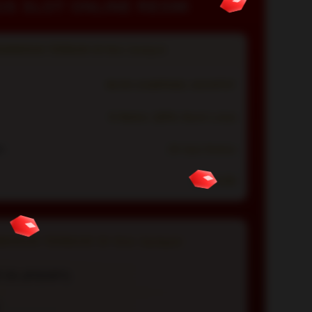
US SLOT ONLINE RESMI
AWARAN TERBAIK DI Slot Jackpot
98.9% GAMPANG JACKPOT
E-Wallet, QRIS, Bank Lokal
n
24 Jam Online
PAGCOR
ARAN TERBAIK DI Slot Jackpot
 8% (PGSOFT)