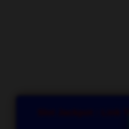
Layer Popup Close
Slot Jackpot : Link