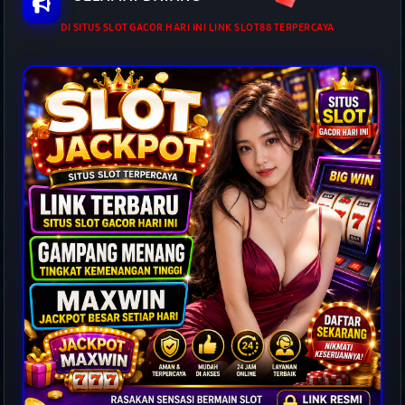
link terbaru
slot gacor
hari ini bersama Slot Jackpot yang mer
DI SITUS SLOT GACOR HARI INI LINK SLOT88 TERPERCAYA
g jackpot. Bersama Slot Jackpot anda dapat mewujudkan im
han terfavorit. Didukung dengan fasilitas pelayanan profesion
agai link situs slot88 resmi yang konsisten memberikan sen
paling mutakhir untuk memanjakan seluruh member setianya, 
 paling canggih saat ini.
tinggi, kami juga bekerja sama secara resmi dengan provid
capai 99.8%. Jadi jangan ragu lagi, segera bergabung bers
ran rupiah setiap hari. Kami selalu berkomitmen memberikan de
n, bonus cashback mingguan, bonus komisi rollingan, hingga b
 akses dengan sangat mudah dan praktis kapan saja cukup den
n komputer anda.
 Umum Seputar Situs Slot 