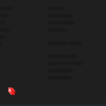
t Jackpot
Fitur Akses
n Baru
Gampang Menang
ord
Aturan & Kebijakan
ansaksi
Kontak Resmi
kasi
About Slot Jackpot
P
Tentang Slot Jackpot
Kenapa Pilih Slot Jackpot
Partner & Affiliate
Brand & Identitas