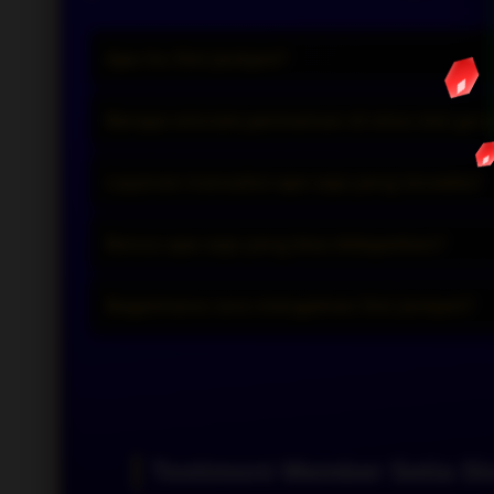
Apa itu Slot Jackpot?
Slot Jackpot adalah situs slot online resmi 
Berapa winrate permainan di situs slot gacor
mengantongi lisensi resmi PAGCOR.
Slot Jackpot bekerja sama dengan provider r
Layanan transaksi apa saja yang tersedia?
hingga 99.8%.
Tersedia layanan pelanggan profesional serta
Bonus apa saja yang bisa didapatkan?
setia.
Pemain dapat menikmati berbagai promo menar
Bagaimana cara mengakses Slot Jackpot?
Cukup ketik Slot Jackpot di pencarian Google
Testimoni Member Setia Sl