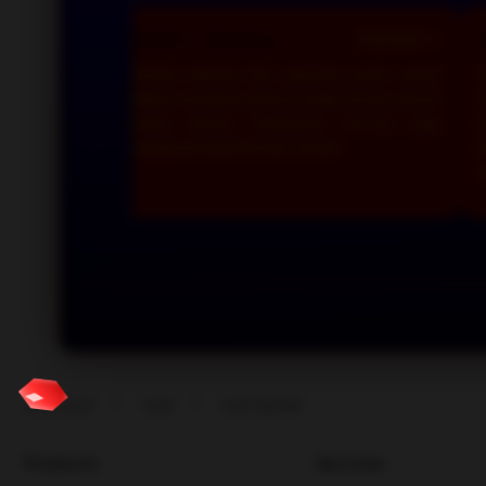
★★★★
Budi P. — Surabaya
★★★★☆
Siska
ng yang
Proses deposit dan withdraw super cepat!
Sistem
beneran
Bebas transaksi pakai E-wallet 24 jam penuh
tenang
angsung
tanpa drama. Pelayanan CS-nya juga
keama
!
sangat profesional dan ramah.
Recome
aman.
SITUS SLOT
>
SLOT
>
SLOT GACOR
Footer Navigation
Products
Services