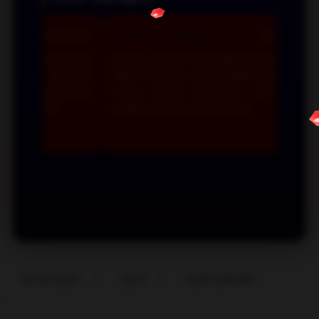
★★★★★
Budi P. — Surabaya
★★★★☆
ng menang yang
Proses deposit dan withdraw super cepat!
te-nya beneran
Bebas transaksi pakai E-wallet 24 jam penuh
ebentar langsung
tanpa drama. Pelayanan CS-nya juga
me Slot88!
sangat profesional dan ramah.
© 2026 Slot Jackpot. All rights reserved.
SITUS SLOT
>
SLOT
>
SLOT GACOR