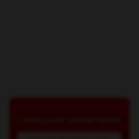
Slot Jackpot : Link
Terbaru Situs Slot Gacor
Hari Ini Gampang Menang
Maxwin
SITUS SLOT ONLINE RESMI