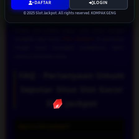
DAFTAR
LOGIN
komisi rollingan, hingga bonus loyalty point yang
sangat menguntungkan bagi para pemain. Situs
© 2025 Slot Jackpot. All rights reserved. KOMPAK GENG
slot Slot Jackpot dapat anda akses dengan sangat
mudah dan praktis kapan saja cukup dengan
mengetik kata kunci
Slot Jackpot
di pencarian
Google lewat perangkat smartphone, tablet,
maupun komputer anda.
FAQ - Pertanyaan Umum
Seputar Situs Slot Gacor
Slot Jackpot
Apa itu Slot Jackpot?