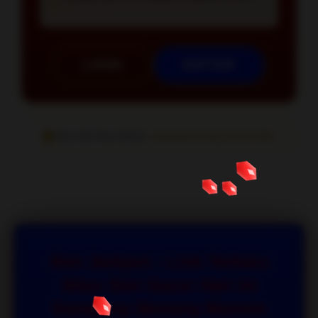
LOGIN
DAFTAR
Situs Slot Gacor Resmi :
Gampang Menang Terbaik 2026.
Layer Popup Close
Slot Jackpot : Link Terbaru
Situs Slot Gacor Hari Ini
Gampang Menang Maxwin