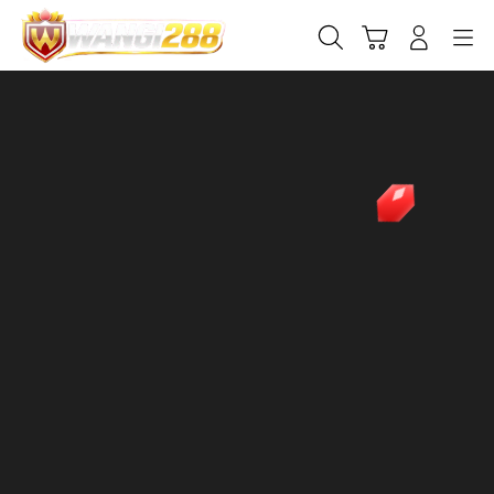
Skip
to
Cari
Troli
Login
Navigation
content