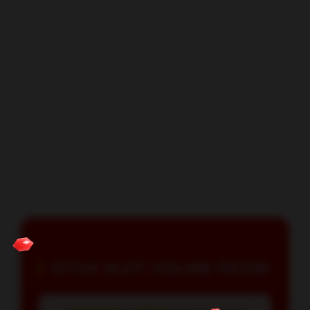
Slot Jackpot : Link
Terbaru Situs Slot Gacor
Hari Ini Gampang Menang
Maxwin
SITUS SLOT ONLINE RESMI