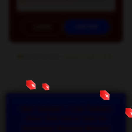
LOGIN
DAFTAR
Situs Slot Gacor Resmi :
Gampang Menang Terbaik 2026.
Layer Popup Close
Slot Jackpot : Link Terbaru
Situs Slot Gacor Hari Ini
Gampang Menang Maxwin