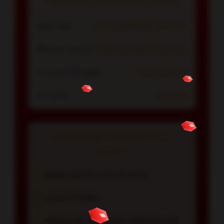
PENAWARAN TERBAIK DI Slot Jackpot
🔥
Win Rate
98.9% GAMPANG JACKPOT
💳
Sistem Deposit
E-Wallet, QRIS, Bank Lokal
⚡
Layanan Pelanggan
24 Jam Online
📱
Lisensi
PAGCOR
PENAWARAN TERBAIK DI Slot
Jackpot
BONUS DEPOSIT 8% (PGSOFT)
LOYALTY POINT
DOWNLOAD APK BONUS FREESPIN 20X