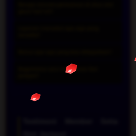
Slot Jackpot adalah situs slot online resmi
Berapa winrate permainan di situs slot
dan terpercaya di Indonesia dengan
gacor hari ini?
pilihan permainan terlengkap. Situs ini
Slot Jackpot bekerja sama dengan provider
dijamin aman karena telah mengantongi
Layanan transaksi apa saja yang
resmi seperti slot88 untuk menghadirkan
lisensi resmi PAGCOR.
tersedia?
permainan slot gacor hari ini gampang
Tersedia layanan pelanggan profesional
menang dengan winrate hingga 99.8%.
Bonus apa saja yang bisa didapatkan?
serta transaksi via Bank dan E-wallet 24
jam nonstop tanpa hambatan, lengkap
Pemain dapat menikmati berbagai promo
Bagaimana cara mengakses Slot
dengan fitur VIP untuk member setia.
menarik seperti Bonus Deposit Harian,
Jackpot?
Cashback Mingguan, Komisi Rollingan,
Cukup ketik Slot Jackpot di pencarian
hingga Bonus Loyalty Point.
Google lewat perangkat smartphone,
tablet, atau komputer Anda akan
menemukan link resmi kami.
Testimoni Member Setia
Slot Jackpot